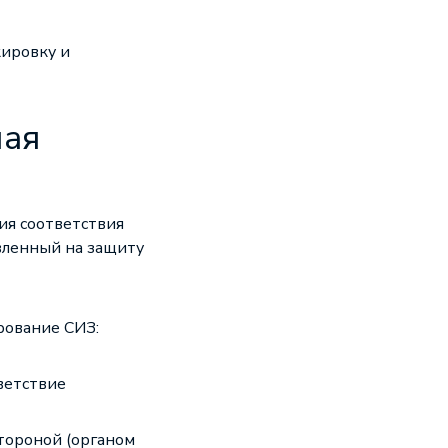
кировку и
ная
ия соответствия
вленный на защиту
рование СИЗ:
ветствие
тороной (органом