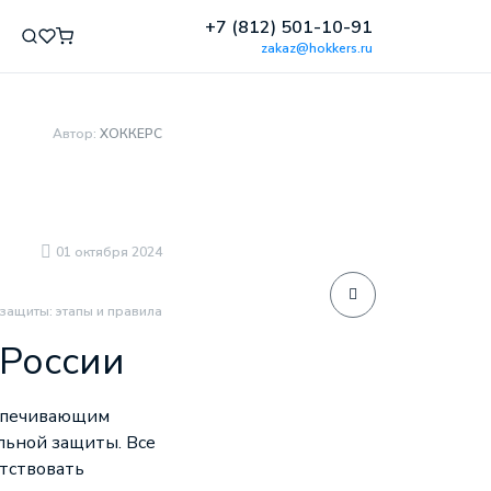
+7 (812) 501-10-91
zakaz@hokkers.ru
Автор:
ХОККЕРС
01 октября 2024
защиты: этапы и правила
 России
еспечивающим
льной защиты. Все
тствовать