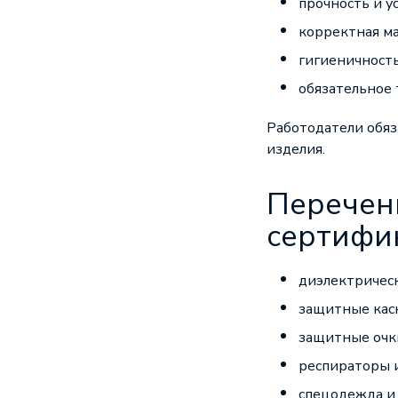
прочность и у
корректная м
гигиеничност
обязательное
Работодатели обяз
изделия.
Перечен
сертифи
диэлектрическ
защитные кас
защитные очк
респираторы 
спецодежда и