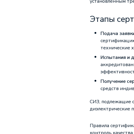
установленным тре
Этапы сер
Подача заявки
сертификацию
технические х
Испытания и 
аккредитованн
эффективност
Получение се
средств индив
СИЗ, подлежащие 
диэлектрические п
Правила сертифик
контроль качества