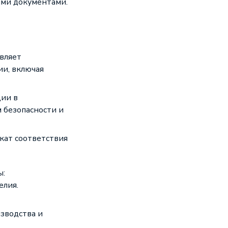
ыми документами.
вляет
и, включая
ии в
 безопасности и
кат соответствия
ы:
елия.
зводства и