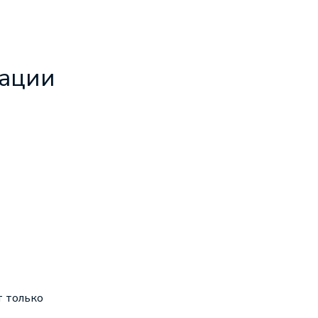
кации
т только