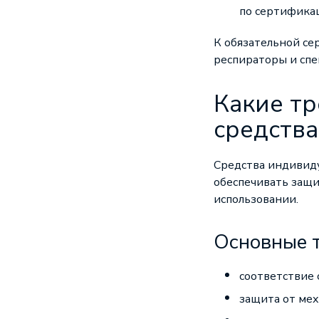
по сертификац
К обязательной се
респираторы и сп
Какие т
средств
Средства индивид
обеспечивать защи
использовании.
Основные 
соответствие 
защита от мех