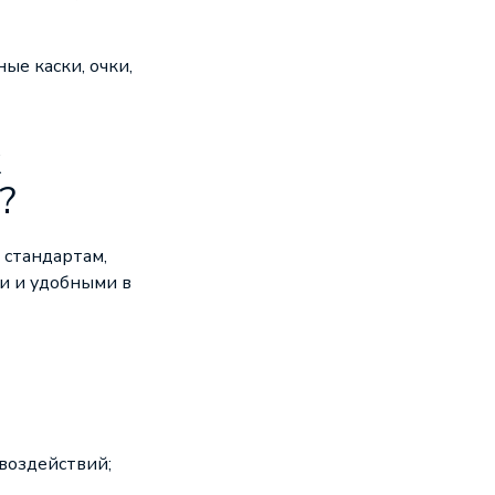
ные каски
, очки,
к
?
 стандартам,
и и удобными в
воздействий;