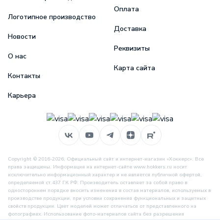
Оплата
Логотипное производство
Доставка
Новости
Реквизиты
О нас
Карта сайта
Контакты
Карьера
Copyright © 2016-2026, Официальный сайт и интернет-магазин «Хоккерс». Все
права защищены. Информация на интернет-сайте www.hokkers.ru носит
исключительно информационный характер и не является публичной офертой,
определяемой ст.437 ГК РФ. Производитель оставляет за собой право в
одностороннем порядке вносить изменения в состав материалов, используемых в
производстве продукции, при условии сохранения функциональных и защитных
свойств продукции. Цвет моделей может отличаться от представленного на
фотографиях. Использование фото-материалов сайта без разрешения