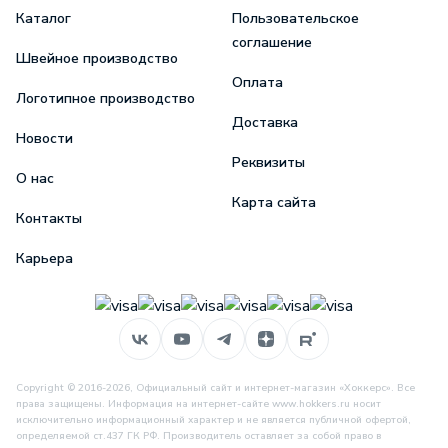
Каталог
Пользовательское
соглашение
Швейное производство
Оплата
Логотипное производство
Доставка
Новости
Реквизиты
О нас
Карта сайта
Контакты
Карьера
Copyright © 2016-2026, Официальный сайт и интернет-магазин «Хоккерс». Все
права защищены. Информация на интернет-сайте www.hokkers.ru носит
исключительно информационный характер и не является публичной офертой,
определяемой ст.437 ГК РФ. Производитель оставляет за собой право в