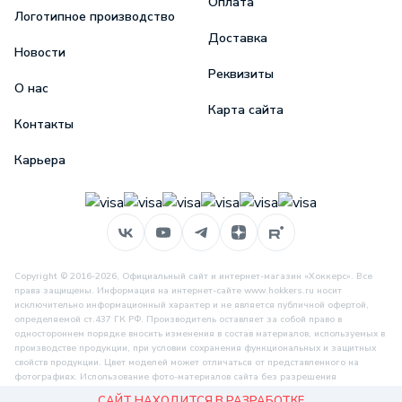
Оплата
Логотипное производство
Доставка
Новости
Реквизиты
О нас
Карта сайта
Контакты
Карьера
Copyright © 2016-2026, Официальный сайт и интернет-магазин «Хоккерс». Все
права защищены. Информация на интернет-сайте www.hokkers.ru носит
исключительно информационный характер и не является публичной офертой,
определяемой ст.437 ГК РФ. Производитель оставляет за собой право в
одностороннем порядке вносить изменения в состав материалов, используемых в
производстве продукции, при условии сохранения функциональных и защитных
свойств продукции. Цвет моделей может отличаться от представленного на
фотографиях. Использование фото-материалов сайта без разрешения
запрещено.
Политика конфиденциальности
САЙТ НАХОДИТСЯ В РАЗРАБОТКЕ