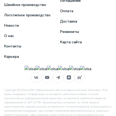
соглашение
Швейное производство
Оплата
Логотипное производство
Доставка
Новости
Реквизиты
О нас
Карта сайта
Контакты
Карьера
Copyright © 2016-2026, Официальный сайт и интернет-магазин «Хоккерс». Все
права защищены. Информация на интернет-сайте www.hokkers.ru носит
исключительно информационный характер и не является публичной офертой,
определяемой ст.437 ГК РФ. Производитель оставляет за собой право в
одностороннем порядке вносить изменения в состав материалов, используемых в
производстве продукции, при условии сохранения функциональных и защитных
свойств продукции. Цвет моделей может отличаться от представленного на