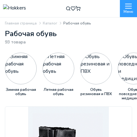
Меню
Главная страница
Каталог
Рабочая обувь
Рабочая обувь
93 товара
Зимняя рабочая
Летняя рабочая
Обувь
Обу
обувь
обувь
резиновая и ПВХ
повседне
медицин
МИНПРОМТОРГ