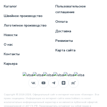
Каталог
Пользовательское
соглашение
Швейное производство
Оплата
Логотипное производство
Доставка
Новости
Реквизиты
О нас
Карта сайта
Контакты
Карьера
Copyright © 2016-2026, Официальный сайт и интернет-магазин «Хоккерс». Все
права защищены. Информация на интернет-сайте www.hokkers.ru носит
исключительно информационный характер и не является публичной офертой,
определяемой ст.437 ГК РФ. Производитель оставляет за собой право в