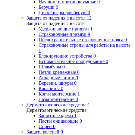
Наушники противошумные
0
Беруши
0
Диспенсеры для беруш
0
Защита от падения с высоты
12
Защита от падения с высоты
Удерживающие привязи
1
Страховочные привязи
9
Предохранительные страховочные пояса
0
Страховочные стропы для работы на высоте
1
Блокирующие устройства
0
Вспомогательное оборудование
0
Шлямбуры
0
Петли крепежные
0
Анкерные линии
0
Веревки, шнуры
0
Карабины
0
Когти монтерские
1
Лазы монтерские
0
Дерматологические средства
1
Дерматологические средства
Защитные крема
1
Пасты очищающие
0
Спреи
0
Защита коленей
0