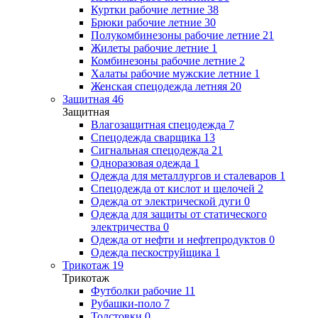
Куртки рабочие летние
38
Брюки рабочие летние
30
Полукомбинезоны рабочие летние
21
Жилеты рабочие летние
1
Комбинезоны рабочие летние
2
Халаты рабочие мужские летние
1
Женская спецодежда летняя
20
Защитная
46
Защитная
Влагозащитная спецодежда
7
Спецодежда сварщика
13
Сигнальная спецодежда
21
Одноразовая одежда
1
Одежда для металлургов и сталеваров
1
Спецодежда от кислот и щелочей
2
Одежда от электрической дуги
0
Одежда для защиты от статического
электричества
0
Одежда от нефти и нефтепродуктов
0
Одежда пескоструйщика
1
Трикотаж
19
Трикотаж
Футболки рабочие
11
Рубашки-поло
7
Толстовки
0