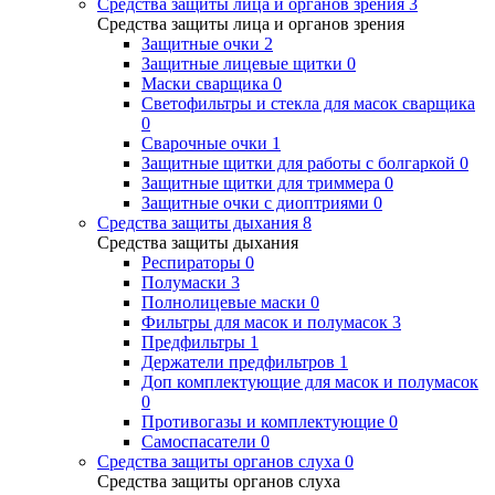
Средства защиты лица и органов зрения
3
Средства защиты лица и органов зрения
Защитные очки
2
Защитные лицевые щитки
0
Маски сварщика
0
Светофильтры и стекла для масок сварщика
0
Сварочные очки
1
Защитные щитки для работы с болгаркой
0
Защитные щитки для триммера
0
Защитные очки с диоптриями
0
Средства защиты дыхания
8
Средства защиты дыхания
Респираторы
0
Полумаски
3
Полнолицевые маски
0
Фильтры для масок и полумасок
3
Предфильтры
1
Держатели предфильтров
1
Доп комплектующие для масок и полумасок
0
Противогазы и комплектующие
0
Самоспасатели
0
Средства защиты органов слуха
0
Средства защиты органов слуха