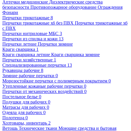
Аптечки медицинские
Диэлектрические средства
безопасности
Противопожарное оборудование
Ограждения
Фонари
Перчатки трикотажные
8
Перчатки трикотажные хб без ПВХ
Перчатки трикотажные хб
с ПВХ
Перчатки нитриловые МБС
3
Перчатки из спилка и кожи
13
Перчатки летние
Перчатки зимние
Краги сварщика
1
Краги сварщика летние
Краги сварщика зимние
Перчатки хозяйственные
1
Специализированные перчатки
13
Рукавицы рабочие
8
Зимние рабочие перчатки
0
Морозостойкие перчатки с полимерным покрытием
0
Утепленные кожаные рабочие перчатки
0
Перчатки от механических воздействий
0
Постельное белье
0
Подушки для рабочих
0
Матрасы для рабочих
0
Одеяла для рабочих
0
Полотенца
0
Хозтовары, инвентарь
2
Ветошь
Технические ткани
Моющие средства и бытовая