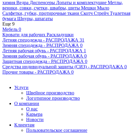
химия
Ведра
Диспенсеры
Лопаты и комплектущие
Метлы,
веники, совки, счетки, швабры, щиты
Мешки
Мыло
Салфетки, губки, протирочные ткани
Скотч
Стрейч
Туалетная
бумага
Шнуры, шпагаты
Еще 9
Мебель
0
Кровати для рабочих
Раскладушки
Летняя спецодежда - РАСПРОДАЖА
31
Зимняя спецодежда - РАСПРОДАЖА
0
Летняя рабочая обувь - РАСПРОДАЖА
1
Зимняя рабочая обувь - РАСПРОДАЖА
0
Защитная спецодежда - РАСПРОДАЖА
0
Средства индивидуальной защиты (СИЗ) - РАСПРОДАЖА
0
Прочие товары - РАСПРОДАЖА
0
Услуги
Швейное производство
Логотипное производство
О компании
О нас
Карьера
Новости
Клиентам
Пользовательское соглашение