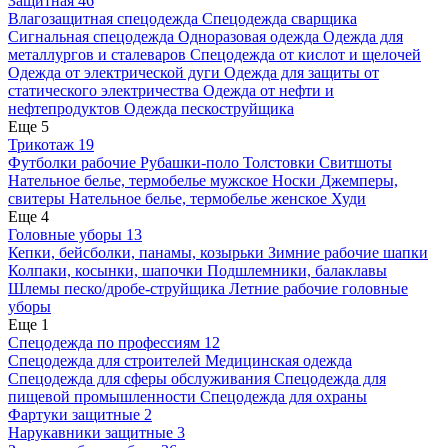
Защитная
46
Влагозащитная спецодежда
Спецодежда сварщика
Сигнальная спецодежда
Одноразовая одежда
Одежда для
металлургов и сталеваров
Спецодежда от кислот и щелочей
Одежда от электрической дуги
Одежда для защиты от
статического электричества
Одежда от нефти и
нефтепродуктов
Одежда пескоструйщика
Еще 5
Трикотаж
19
Футболки рабочие
Рубашки-поло
Толстовки
Свитшоты
Нательное белье, термобелье мужское
Носки
Джемперы,
свитеры
Нательное белье, термобелье женское
Худи
Еще 4
Головные уборы
13
Кепки, бейсболки, панамы, козырьки
Зимние рабочие шапки
Колпаки, косынки, шапочки
Подшлемники, балаклавы
Шлемы песко/дробе-струйщика
Летние рабочие головные
уборы
Еще 1
Спецодежда по профессиям
12
Спецодежда для строителей
Медицинская одежда
Спецодежда для сферы обслуживания
Спецодежда для
пищевой промышленности
Спецодежда для охраны
Фартуки защитные
2
Нарукавники защитные
3