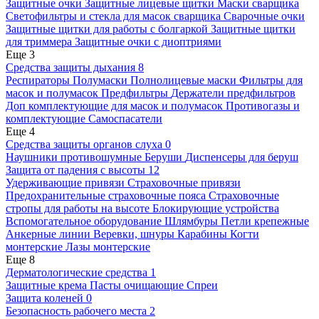
Защитные очки
Защитные лицевые щитки
Маски сварщика
Светофильтры и стекла для масок сварщика
Сварочные очки
Защитные щитки для работы с болгаркой
Защитные щитки
для триммера
Защитные очки с диоптриями
Еще 3
Средства защиты дыхания
8
Респираторы
Полумаски
Полнолицевые маски
Фильтры для
масок и полумасок
Предфильтры
Держатели предфильтров
Доп комплектующие для масок и полумасок
Противогазы и
комплектующие
Самоспасатели
Еще 4
Средства защиты органов слуха
0
Наушники противошумные
Беруши
Диспенсеры для беруш
Защита от падения с высоты
12
Удерживающие привязи
Страховочные привязи
Предохранительные страховочные пояса
Страховочные
стропы для работы на высоте
Блокирующие устройства
Вспомогательное оборудование
Шлямбуры
Петли крепежные
Анкерные линии
Веревки, шнуры
Карабины
Когти
монтерские
Лазы монтерские
Еще 8
Дерматологические средства
1
Защитные крема
Пасты очищающие
Спреи
Защита коленей
0
Безопасность рабочего места
2