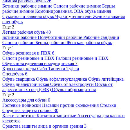
Зимняя рабочая обувь
26
Ботинки рабочие зимние
Сапоги рабочие зимние
Берцы
рабочие зимние
Комбинированная, ЭВА обувь зимняя
Суконная и валяная обувь
Чулки-утеплители
Женская зимняя
спецобувь
Еще 2
Летняя рабочая обувь
48
Ботинки рабочие
Полуботинки рабочие
Рабочие сандалии
Сапоги рабочие
Берцы рабочие
Женская рабочая обувь
Еще 1
Обувь резиновая и ПВХ
6
Сапоги резиновые и ПВХ
Галоши резиновые и ПВХ
Обувь повседневная и медицинская
7
Кроссовки, кеды
Сабо
Тапочки
Туфли
Спецобувь
6
Обувь сварщика
Обувь асфальтоукладчика
Обувь литейщика
Обувь диэлектрическая
Обувь от электродуги
Обувь от
агрессивных сред (ОЗК)
Обувь виброзащитная
Еще 2
Аксессуары для обуви
0
Гостевые подноски
Насадки против скольжения
Стельки
Средства защиты головы
30
Каски защитные
Каскетки защитные
Аксессуары для касок и
каскеток
Средства защиты лица и органов зрения
3