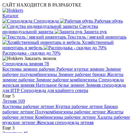
САЙТ НАХОДИТСЯ В РАЗРАБОТКЕ
Каталог
Спецодежда
Рабочая обувь
Средства
индивидуальной защиты
Защита рук
Текстиль / мягкий инвентарь
Хозяйственный
инвентарь и мебель
Распродажа - скидки до 70%
Заказать звонок
Спецодежда зимняя
78
Костюмы зимние рабочие
Рабочие куртки зимние
Зимние
рабочие полукомбинезоны
Зимние рабочие брюки
Жилеты
зимние рабочие
Зимние рабочие комбинезоны
Спецодежда
женская зимняя
Нательное белье зимнее
Зимняя спецодежда
для ИТР
Спецодежда для крайнего севера
Еще 5
Летняя
169
Костюмы рабочие летние
Куртки рабочие летние
Брюки
рабочие летние
Полукомбинезоны рабочие летние
Жилеты
рабочие летние
Комбинезоны рабочие летние
Халаты рабочие
мужские летние
Женская спецодежда летняя
Еще 3