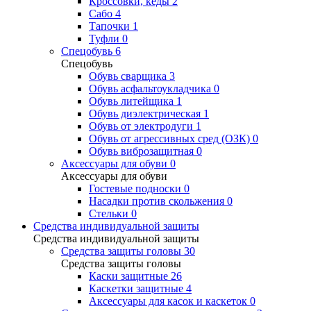
Кроссовки, кеды
2
Сабо
4
Тапочки
1
Туфли
0
Спецобувь
6
Спецобувь
Обувь сварщика
3
Обувь асфальтоукладчика
0
Обувь литейщика
1
Обувь диэлектрическая
1
Обувь от электродуги
1
Обувь от агрессивных сред (ОЗК)
0
Обувь виброзащитная
0
Аксессуары для обуви
0
Аксессуары для обуви
Гостевые подноски
0
Насадки против скольжения
0
Стельки
0
Средства индивидуальной защиты
Средства индивидуальной защиты
Средства защиты головы
30
Средства защиты головы
Каски защитные
26
Каскетки защитные
4
Аксессуары для касок и каскеток
0