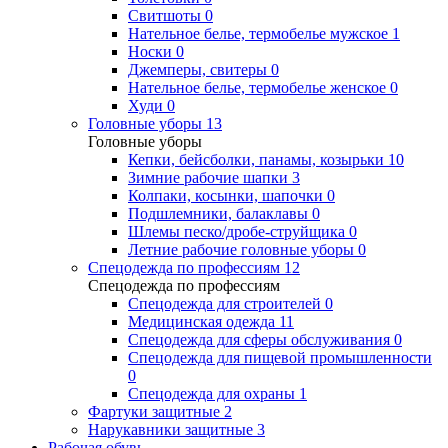
Свитшоты
0
Нательное белье, термобелье мужское
1
Носки
0
Джемперы, свитеры
0
Нательное белье, термобелье женское
0
Худи
0
Головные уборы
13
Головные уборы
Кепки, бейсболки, панамы, козырьки
10
Зимние рабочие шапки
3
Колпаки, косынки, шапочки
0
Подшлемники, балаклавы
0
Шлемы песко/дробе-струйщика
0
Летние рабочие головные уборы
0
Спецодежда по профессиям
12
Спецодежда по профессиям
Спецодежда для строителей
0
Медицинская одежда
11
Спецодежда для сферы обслуживания
0
Спецодежда для пищевой промышленности
0
Спецодежда для охраны
1
Фартуки защитные
2
Нарукавники защитные
3
Рабочая обувь