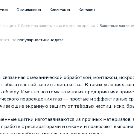
уги
О компании
Клиентам
Контакты
й защиты
Средства защиты лица и органов зрения
Защитные лицевые
вать по:
популярности
цене
дате
, связанная с механической обработкой, монтажом, искр
т обязательной защиты лица и глаз. В таких условиях за
ь обзору. Именно поэтому на многих предприятиях прим
ического повреждения глаз — простые и эффективные ср
чивающие экранную защиту от твёрдых частиц, искр, бры
енные щитки изготавливаются из прочных материалов, а
 работе с респираторами и очками и позволяют выполнят
ильно подобрать модель под условия труда.