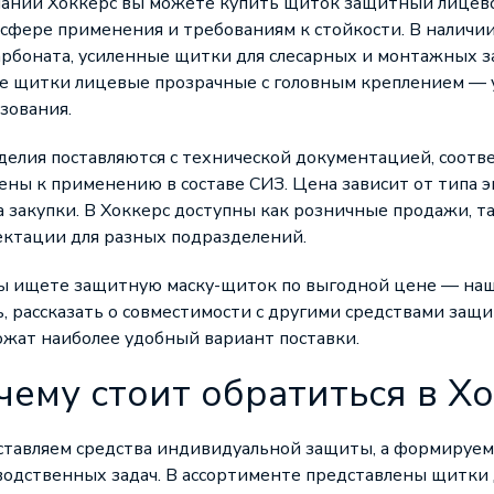
ании Хоккерс вы можете купить щиток защитный лицево
 сфере применения и требованиям к стойкости. В наличи
рбоната, усиленные щитки для слесарных и монтажных з
же щитки лицевые прозрачные с головным креплением — 
зования.
делия поставляются с технической документацией, соот
ны к применению в составе СИЗ. Цена зависит от типа э
 закупки. В Хоккерс доступны как розничные продажи, т
ектации для разных подразделений.
вы ищете защитную маску-щиток по выгодной цене — на
, рассказать о совместимости с другими средствами защ
жат наиболее удобный вариант поставки.
чему стоит обратиться в Х
ставляем средства индивидуальной защиты, а формируе
одственных задач. В ассортименте представлены щитки 