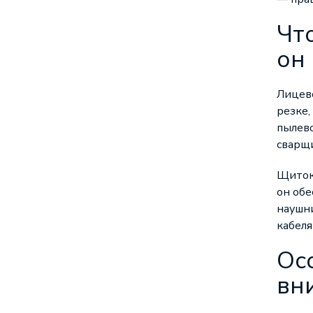
Чт
он
Лицево
резке,
пылево
сварщ
Щиток 
он обе
наушни
кабеля
Ос
вн