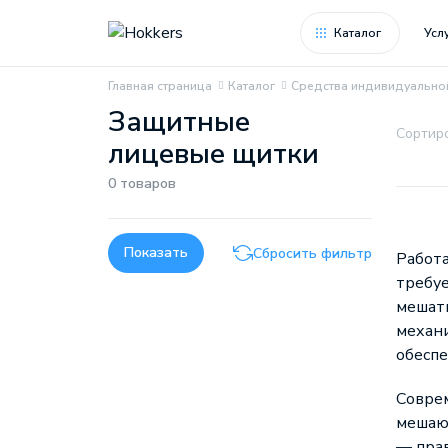
Каталог
Усл
Главная страница
Каталог
Средства индивидуально
Защитные
Сортиро
лицевые щитки
0 товаров
Работа
требуе
мешат
механ
обеспе
Соврем
мешают
— прав