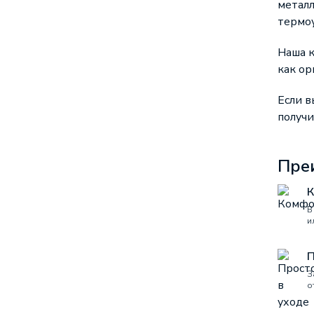
металл
термоу
Наша к
как ор
Если в
получи
Пре
К
В
и
П
З
о