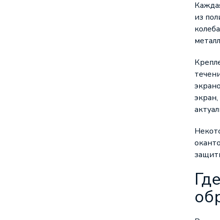
Каждая
из пол
колеба
металл
Крепле
течени
экрано
экран,
актуал
Некот
оканто
защиты
Гд
об