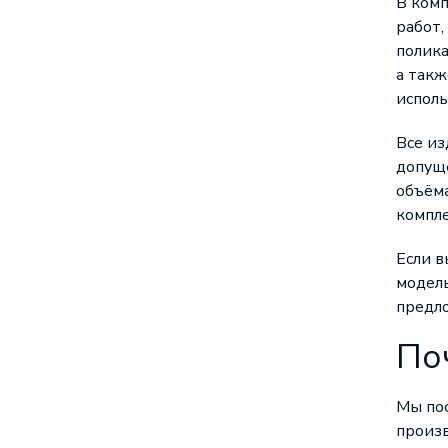
В комп
работ,
полика
а так
исполь
Все из
допуще
объёма
компл
Если 
модель
предло
По
Мы по
произв