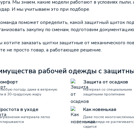
урга. Мы знаем, какие модели работают в условиях пыли
дар. И мы учитываем это при подборе.
оманда поможет определить, какой защитный щиток под
ганизовать закупку по сменам, подготовим документацию
ы хотите заказать щитки защитные от механического по
те не просто товар, а работающее решение.
имущества рабочей одежды с защитны
омфорт
Защита от осадков
 любую погоду, даже в ветреную
Материал со специальными
ли в 30-градусную жару
защитными пропитками
ростота в уходе
Как новенькая
агрязнения материала легко
Даже после многочисленных
тстирываются
спецодежда не растягиваетс
садится