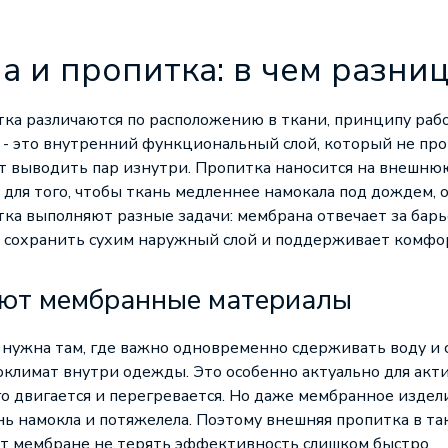
 и пропитка: в чем разни
ка различаются по расположению в ткани, принципу раб
- это внутренний функциональный слой, который не про
т выводить пар изнутри. Пропитка наносится на внешню
 для того, чтобы ткань медленнее намокала под дождем, о
ка выполняют разные задачи: мембрана отвечает за барь
 сохранить сухим наружный слой и поддерживает комфор
ают мембранные материалы
нужна там, где важно одновременно сдерживать воду и 
лимат внутри одежды. Это особенно актуально для акт
го двигается и перегревается. Но даже мембранное издел
нь намокла и потяжелела. Поэтому внешняя пропитка в т
ет мембране не терять эффективность слишком быстро.