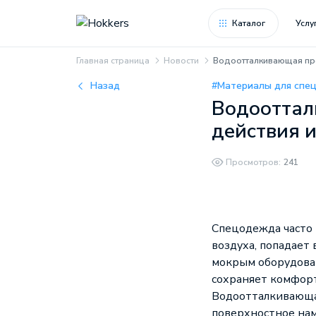
Каталог
Услу
Главная страница
Новости
Водоотталкивающая про
Назад
#Материалы для спе
Водооттал
действия и
Просмотров:
241
Спецодежда часто р
воздуха, попадает 
мокрым оборудован
сохраняет комфорт 
Водоотталкивающая
поверхностное нам