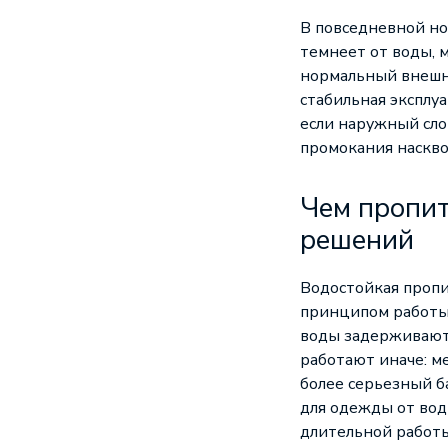
В повседневной но
темнеет от воды, 
нормальный внешни
стабильная эксплу
если наружный сло
промокания наскво
Чем пропит
решений
Водостойкая проп
принципом работы.
воды задерживают
работают иначе: м
более серьезный б
для одежды от вод
длительной работы