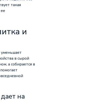
твует такая
 ее
итка и
я уменьшает
войства в сырой
ом, а собирается в
 помогает
повседневной
 дает на