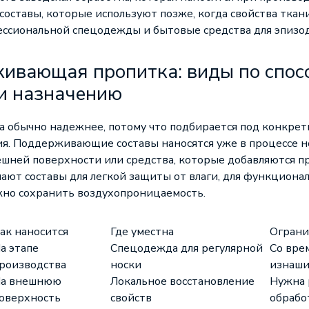
ставы, которые используют позже, когда свойства ткани
ссиональной спецодежды и бытовые средства для эпизод
ивающая пропитка: виды по спос
и назначению
а обычно надежнее, потому что подбирается под конкрет
я. Поддерживающие составы наносятся уже в процессе но
ешней поверхности или средства, которые добавляются пр
ают составы для легкой защиты от влаги, для функцион
ажно сохранить воздухопроницаемость.
ак наносится
Где уместна
Ограни
а этапе
Спецодежда для регулярной
Со вре
роизводства
носки
изнаши
а внешнюю
Локальное восстановление
Нужна 
оверхность
свойств
обрабо