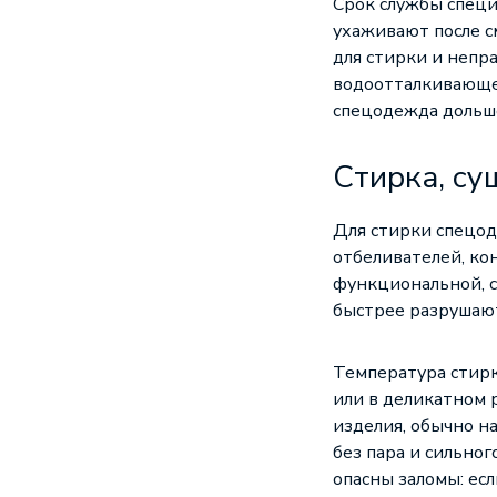
Срок службы специа
ухаживают после с
для стирки и непр
водоотталкивающе
спецодежда дольше
Стирка, су
Для стирки спецод
отбеливателей, ко
функциональной, 
быстрее разрушают
Температура стирк
или в деликатном 
изделия, обычно на
без пара и сильно
опасны заломы: ес