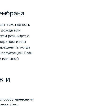
мембрана
т там, где есть
й дождь или
если речь идет о
оверхности или
пределить, когда
ксплуатации. Если
у или иной
к и
способу нанесения
стве. Есть