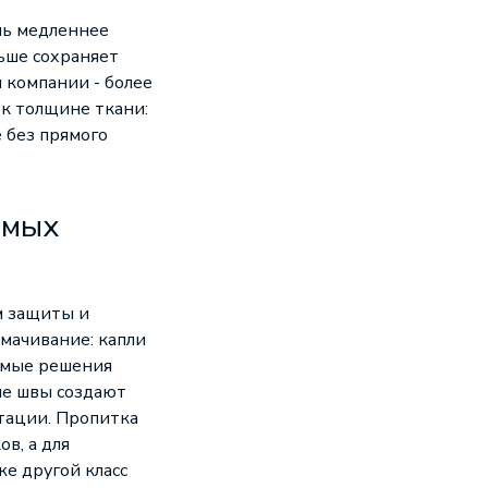
нь медленнее
льше сохраняет
 компании - более
 к толщине ткани:
 без прямого
емых
м защиты и
мачивание: капли
емые решения
ые швы создают
атации. Пропитка
в, а для
е другой класс