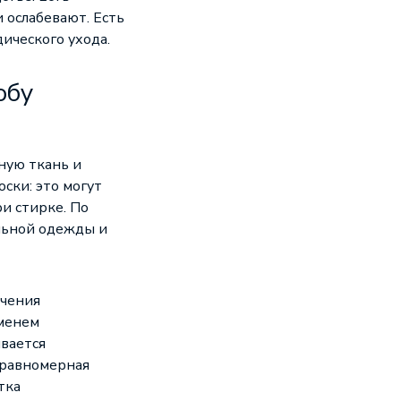
 ослабевают. Есть
ического ухода.
обу
ную ткань и
ски: это могут
и стирке. По
альной одежды и
чения
менем
вается
равномерная
тка