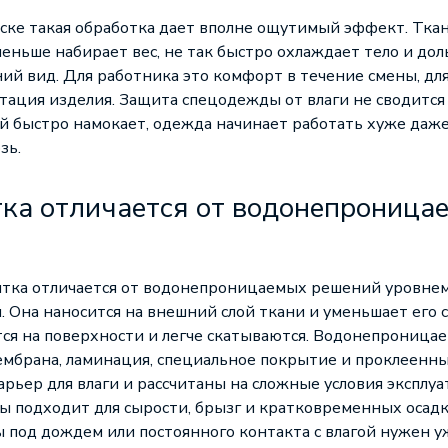
ске такая обработка дает вполне ощутимый эффект. Тка
меньше набирает вес, не так быстро охлаждает тело и до
й вид. Для работника это комфорт в течение смены, для
атация изделия. Защита спецодежды от влаги не сводится
й быстро намокает, одежда начинает работать хуже даже
зь.
ка отличается от водонепроница
итка отличается от водонепроницаемых решений уровне
 Она наносится на внешний слой ткани и уменьшает его с
ся на поверхности и легче скатываются. Водонепроница
ембрана, ламинация, специальное покрытие и проклеенн
арьер для влаги и рассчитаны на сложные условия эксплу
ы подходит для сырости, брызг и кратковременных осадко
 под дождем или постоянного контакта с влагой нужен уж