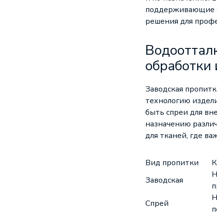
поддерживающие со
решения для профе
Водоотталк
обработки 
Заводская пропитк
технологию издели
быть спреи для вн
назначению различ
для тканей, где в
Вид пропитки
К
Н
Заводская
п
Н
Спрей
п