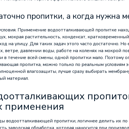
аточно пропитки, а когда нужна 
условия. Применение водоотталкивающей пропитке находя
дух, мокрая растительность, конденсат, кратковременны
д на улицу. Для таких задач этого часто достаточно. Но 
х, ветре, давлении воды, работе на коленях на мокрой п
и в течение всей смены, одной пропитки мало. Поэтому о
вающая пропитка, можно только по реальным условиям э
лноценной влагозащиты, лучше сразу выбирать мембран
ый материал.
доотталкивающих пропито
х применения
ды водоотталкивающей пропитки, логичнее делить их по 
сть заводская обработка, которая наносится при производ