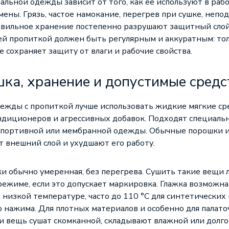
льной одежды зависит от того, как ее используют в рабо
мены. Грязь, частое намокание, перегрев при сушке, неп
авильное хранение постепенно разрушают защитный слой.
й пропиткой должен быть регулярным и аккуратным: тол
 сохраняет защиту от влаги и рабочие свойства.
шка, хранение и допустимые средс
ежды с пропиткой лучше использовать жидкие мягкие ср
ндиционеров и агрессивных добавок. Подходят специальн
спортивной или мембранной одежды. Обычные порошки и
 внешний слой и ухудшают его работу.
и обычно умеренная, без перегрева. Сушить такие вещи 
режиме, если это допускает маркировка. Глажка возможна
 низкой температуре, часто до 110 °C для синтетических
го нажима. Для плотных материалов и особенно для палато
ли вещь сушат скомканной, складывают влажной или долг