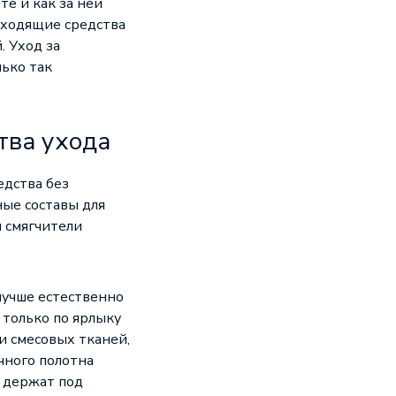
те и как за ней
одходящие средства
 Уход за
ько так
тва ухода
едства без
ые составы для
 смягчители
лучше естественно
 только по ярлыку
 и смесовых тканей,
чного полотна
о держат под