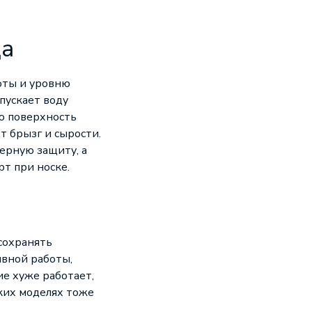
ца
оты и уровню
пускает воду
ю поверхность
т брызг и сырости.
ерную защиту, а
т при носке.
сохранять
ивной работы,
ие хуже работает,
аких моделях тоже