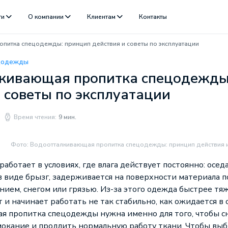
ги
О компании
Клиентам
Контакты
питка спецодежды: принцип действия и советы по эксплуатации
цодежды
кивающая пропитка спецодежды
 советы по эксплуатации
Время чтения:
9 мин.
Фото: Водоотталкивающая пропитка спецодежды: принцип действия и
аботает в условиях, где влага действует постоянно: осед
в виде брызг, задерживается на поверхности материала п
ием, снегом или грязью. Из-за этого одежда быстрее тя
и начинает работать не так стабильно, как ожидается в 
 пропитка спецодежды нужна именно для того, чтобы с
окание и продлить нормальную работу ткани. Чтобы выб