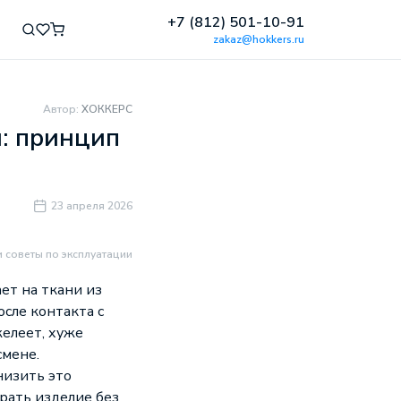
+7 (812) 501-10-91
zakaz@hokkers.ru
Автор:
ХОККЕРС
: принцип
23 апреля 2026
 советы по эксплуатации
ает на ткани из
осле контакта с
желеет, хуже
смене.
низить это
рать изделие без