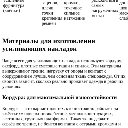
Усиленная
расходиться в
зацепов,
кромки,
доп
фурнитура
самых
плечи,
точечное
шов,
(клёпки)
нагруженных
точки
сильное
мас
местах
крепления
натяжение
сла
ремней
Материалы для изготовления
усиливающих накладок
Чаще всего для усиливающих накладок используют кордуру,
оксфорд, плотные смесовые ткани и спилок. Эти материалы
выдерживают трение, нагрузку от опоры и контакт с
оборудованием лучше, чем основная ткань спецодежды. От их
свойств зависит, сколько реально проживёт одежда в рабочих
условиях.
Кордура: для максимальной износостойкости
Кордура — это вариант для тех, кто постоянно работает на
«жёстких» поверхностях: бетоне, металлоконструкциях,
лестницах, грузовых платформах. Такая ткань держит
серьёзное трение, не боится контакта с острыми кромками и