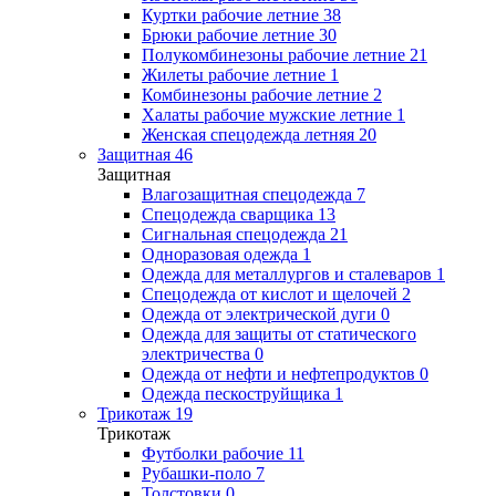
Куртки рабочие летние
38
Брюки рабочие летние
30
Полукомбинезоны рабочие летние
21
Жилеты рабочие летние
1
Комбинезоны рабочие летние
2
Халаты рабочие мужские летние
1
Женская спецодежда летняя
20
Защитная
46
Защитная
Влагозащитная спецодежда
7
Спецодежда сварщика
13
Сигнальная спецодежда
21
Одноразовая одежда
1
Одежда для металлургов и сталеваров
1
Спецодежда от кислот и щелочей
2
Одежда от электрической дуги
0
Одежда для защиты от статического
электричества
0
Одежда от нефти и нефтепродуктов
0
Одежда пескоструйщика
1
Трикотаж
19
Трикотаж
Футболки рабочие
11
Рубашки-поло
7
Толстовки
0