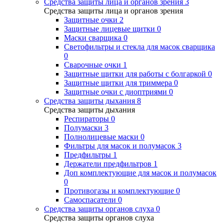
Средства защиты лица и органов зрения
3
Средства защиты лица и органов зрения
Защитные очки
2
Защитные лицевые щитки
0
Маски сварщика
0
Светофильтры и стекла для масок сварщика
0
Сварочные очки
1
Защитные щитки для работы с болгаркой
0
Защитные щитки для триммера
0
Защитные очки с диоптриями
0
Средства защиты дыхания
8
Средства защиты дыхания
Респираторы
0
Полумаски
3
Полнолицевые маски
0
Фильтры для масок и полумасок
3
Предфильтры
1
Держатели предфильтров
1
Доп комплектующие для масок и полумасок
0
Противогазы и комплектующие
0
Самоспасатели
0
Средства защиты органов слуха
0
Средства защиты органов слуха