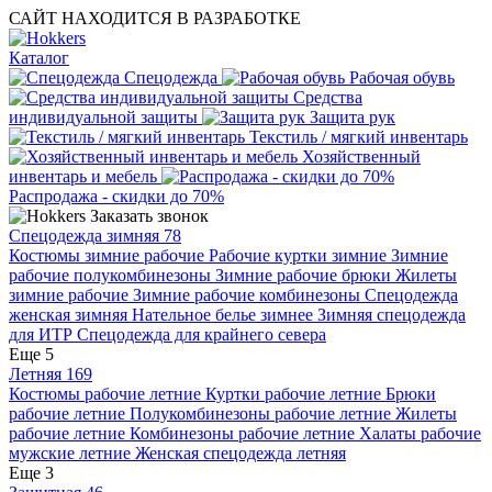
САЙТ НАХОДИТСЯ В РАЗРАБОТКЕ
Каталог
Спецодежда
Рабочая обувь
Средства
индивидуальной защиты
Защита рук
Текстиль / мягкий инвентарь
Хозяйственный
инвентарь и мебель
Распродажа - скидки до 70%
Заказать звонок
Спецодежда зимняя
78
Костюмы зимние рабочие
Рабочие куртки зимние
Зимние
рабочие полукомбинезоны
Зимние рабочие брюки
Жилеты
зимние рабочие
Зимние рабочие комбинезоны
Спецодежда
женская зимняя
Нательное белье зимнее
Зимняя спецодежда
для ИТР
Спецодежда для крайнего севера
Еще 5
Летняя
169
Костюмы рабочие летние
Куртки рабочие летние
Брюки
рабочие летние
Полукомбинезоны рабочие летние
Жилеты
рабочие летние
Комбинезоны рабочие летние
Халаты рабочие
мужские летние
Женская спецодежда летняя
Еще 3