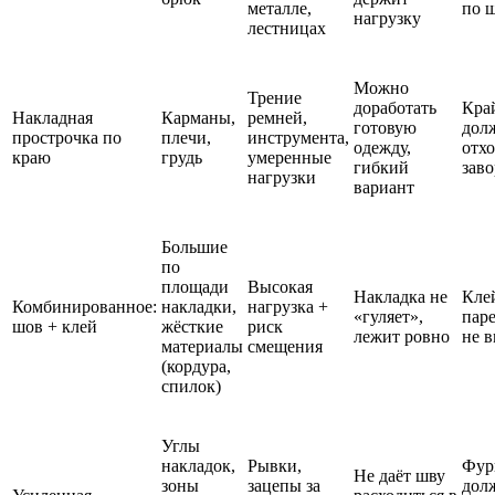
металле,
по 
нагрузку
лестницах
Можно
Трение
доработать
Кра
Накладная
Карманы,
ремней,
готовую
дол
прострочка по
плечи,
инструмента,
одежду,
отх
краю
грудь
умеренные
гибкий
заво
нагрузки
вариант
Большие
по
площади
Высокая
Накладка не
Клей
Комбинированное:
накладки,
нагрузка +
«гуляет»,
паре
шов + клей
жёсткие
риск
лежит ровно
не в
материалы
смещения
(кордура,
спилок)
Углы
накладок,
Рывки,
Фур
Не даёт шву
зоны
зацепы за
дол