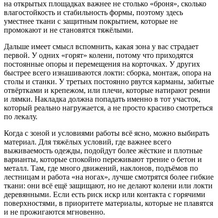
на открытых площадках важнее не столько «броня», сколько
влагостойкость и стабильность формы, поэтому здесь
уместнее ткани с защитным покрытием, которые не
промокают и не становятся тяжёлыми.
Дальше имеет смысл вспомнить, какая зона у вас страдает
первой. У одних «горят» колени, потому что приходятся
постоянные опоры и перемещения на корточках. У других
быстрее всего изнашиваются локти: сборка, монтаж, опора на
столы и станки. У третьих постоянно рвутся карманы, забитые
отвёртками и крепежом, или плечи, которые натирают ремни
и лямки. Накладка должна попадать именно в тот участок,
который реально нагружается, а не просто красиво смотреться
по лекалу.
Когда с зоной и условиями работы всё ясно, можно выбирать
материал. Для тяжёлых условий, где важнее всего
выживаемость одежды, подойдут более жёсткие и плотные
варианты, которые спокойно переживают трение о бетон и
металл. Там, где много движений, наклонов, подъёмов по
лестницам и работа «на ногах», лучше смотрятся более гибкие
ткани: они всё ещё защищают, но не делают колени или локти
деревянными. Если есть риск искр или контакта с горячими
поверхностями, в приоритете материалы, которые не плавятся
и не прожигаются мгновенно.