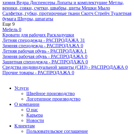
химия
Ведра
Диспенсеры
Лопаты и комплектущие
Метлы,
веники, совки, счетки, швабры, щиты
Мешки
Мыло
Салфетки, губки, протирочные ткани
Скотч
Стрейч
Туалетная
бумага
Шнуры, шпагаты
Еще 9
Мебель
0
Кровати для рабочих
Раскладушки
Летняя спецодежда - РАСПРОДАЖА
31
Зимняя спецодежда - РАСПРОДАЖА
0
Летняя рабочая обувь - РАСПРОДАЖА
1
Зимняя рабочая обувь - РАСПРОДАЖА
0
Защитная спецодежда - РАСПРОДАЖА
0
Средства индивидуальной защиты (СИЗ) - РАСПРОДАЖА
0
Прочие товары - РАСПРОДАЖА
0
Услуги
Швейное производство
Логотипное производство
О компании
О нас
Карьера
Новости
Клиентам
Пользовательское соглашение