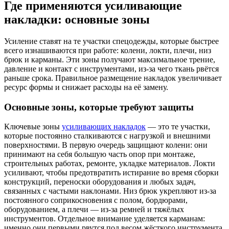
Где применяются усиливающие
накладки: основные зоны
Усиление ставят на те участки спецодежды, которые быстрее
всего изнашиваются при работе: колени, локти, плечи, низ
брюк и карманы. Эти зоны получают максимальное трение,
давление и контакт с инструментами, из-за чего ткань рвётся
раньше срока. Правильное размещение накладок увеличивает
ресурс формы и снижает расходы на её замену.
Основные зоны, которые требуют защиты
Ключевые зоны
усиливающих накладок
— это те участки,
которые постоянно сталкиваются с нагрузкой и внешними
поверхностями. В первую очередь защищают колени: они
принимают на себя большую часть опор при монтаже,
строительных работах, ремонте, укладке материалов. Локти
усиливают, чтобы предотвратить истирание во время сборки
конструкций, переноски оборудования и любых задач,
связанных с частыми наклонами. Низ брюк укрепляют из-за
постоянного соприкосновения с полом, бордюрами,
оборудованием, а плечи — из-за ремней и тяжёлых
инструментов. Отдельное внимание уделяется карманам:
именно они первыми рвутся под весом жёсткого инструмента,