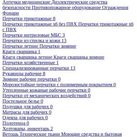
Аптечки медицинские
Диэлектрические средства
безопасности
Противопожарное оборудование
Ограждения
Фонари
Перчатки трикотажные
8
Перчатки трикотажные хб без ПВХ
Перчатки трикотажные хб
с ПВХ
Перчатки нитриловые МБС
3
Перчатки из спилка и кожи
13
Перчатки летние
Перчатки зимние
Краги сварщика
1
Краги сварщика летние
Краги сварщика зимние
Перчатки хозяйственные
1
Специализированные перчатки
13
Рукавицы рабочие
8
Зимние рабочие перчатки
0
Морозостойкие перчатки с полимерным покрытием
0
Утепленные кожаные рабочие перчатки
0
Перчатки от механических воздействий
0
Постельное белье
0
Подушки для рабочих
0
Матрасы для рабочих
0
Одеяла для рабочих
0
Полотенца
0
Хозтовары, инвентарь
2
Ветошь
Технические ткани
Моющие средства и бытовая