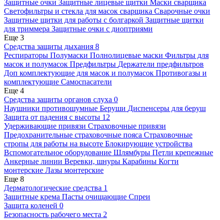
Защитные очки
Защитные лицевые щитки
Маски сварщика
Светофильтры и стекла для масок сварщика
Сварочные очки
Защитные щитки для работы с болгаркой
Защитные щитки
для триммера
Защитные очки с диоптриями
Еще 3
Средства защиты дыхания
8
Респираторы
Полумаски
Полнолицевые маски
Фильтры для
масок и полумасок
Предфильтры
Держатели предфильтров
Доп комплектующие для масок и полумасок
Противогазы и
комплектующие
Самоспасатели
Еще 4
Средства защиты органов слуха
0
Наушники противошумные
Беруши
Диспенсеры для беруш
Защита от падения с высоты
12
Удерживающие привязи
Страховочные привязи
Предохранительные страховочные пояса
Страховочные
стропы для работы на высоте
Блокирующие устройства
Вспомогательное оборудование
Шлямбуры
Петли крепежные
Анкерные линии
Веревки, шнуры
Карабины
Когти
монтерские
Лазы монтерские
Еще 8
Дерматологические средства
1
Защитные крема
Пасты очищающие
Спреи
Защита коленей
0
Безопасность рабочего места
2