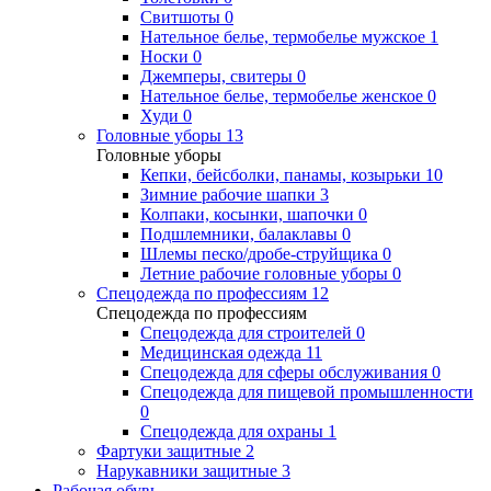
Свитшоты
0
Нательное белье, термобелье мужское
1
Носки
0
Джемперы, свитеры
0
Нательное белье, термобелье женское
0
Худи
0
Головные уборы
13
Головные уборы
Кепки, бейсболки, панамы, козырьки
10
Зимние рабочие шапки
3
Колпаки, косынки, шапочки
0
Подшлемники, балаклавы
0
Шлемы песко/дробе-струйщика
0
Летние рабочие головные уборы
0
Спецодежда по профессиям
12
Спецодежда по профессиям
Спецодежда для строителей
0
Медицинская одежда
11
Спецодежда для сферы обслуживания
0
Спецодежда для пищевой промышленности
0
Спецодежда для охраны
1
Фартуки защитные
2
Нарукавники защитные
3
Рабочая обувь