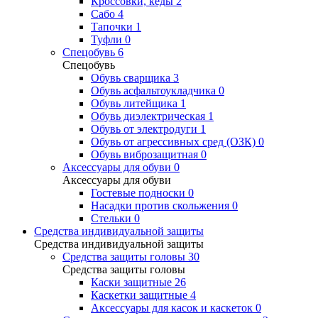
Кроссовки, кеды
2
Сабо
4
Тапочки
1
Туфли
0
Спецобувь
6
Спецобувь
Обувь сварщика
3
Обувь асфальтоукладчика
0
Обувь литейщика
1
Обувь диэлектрическая
1
Обувь от электродуги
1
Обувь от агрессивных сред (ОЗК)
0
Обувь виброзащитная
0
Аксессуары для обуви
0
Аксессуары для обуви
Гостевые подноски
0
Насадки против скольжения
0
Стельки
0
Средства индивидуальной защиты
Средства индивидуальной защиты
Средства защиты головы
30
Средства защиты головы
Каски защитные
26
Каскетки защитные
4
Аксессуары для касок и каскеток
0