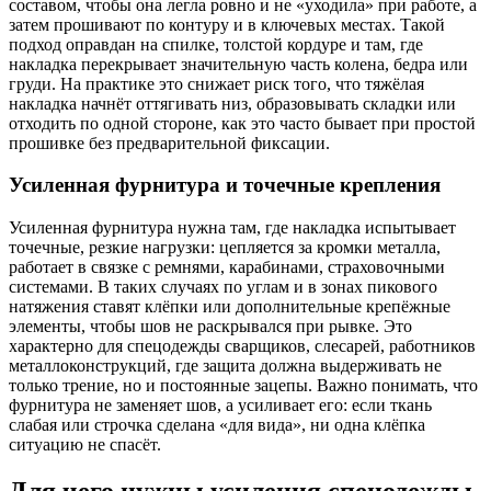
составом, чтобы она легла ровно и не «уходила» при работе, а
затем прошивают по контуру и в ключевых местах. Такой
подход оправдан на спилке, толстой кордуре и там, где
накладка перекрывает значительную часть колена, бедра или
груди. На практике это снижает риск того, что тяжёлая
накладка начнёт оттягивать низ, образовывать складки или
отходить по одной стороне, как это часто бывает при простой
прошивке без предварительной фиксации.
Усиленная фурнитура и точечные крепления
Усиленная фурнитура нужна там, где накладка испытывает
точечные, резкие нагрузки: цепляется за кромки металла,
работает в связке с ремнями, карабинами, страховочными
системами. В таких случаях по углам и в зонах пикового
натяжения ставят клёпки или дополнительные крепёжные
элементы, чтобы шов не раскрывался при рывке. Это
характерно для спецодежды сварщиков, слесарей, работников
металлоконструкций, где защита должна выдерживать не
только трение, но и постоянные зацепы. Важно понимать, что
фурнитура не заменяет шов, а усиливает его: если ткань
слабая или строчка сделана «для вида», ни одна клёпка
ситуацию не спасёт.
Для чего нужны усиления спецодежды