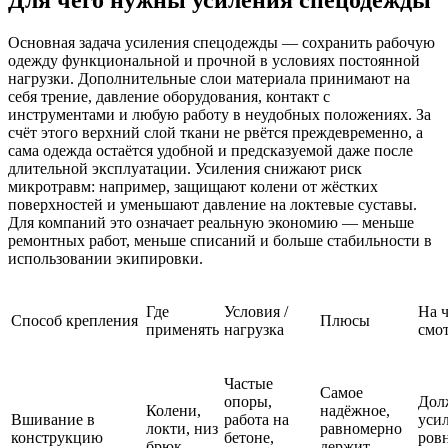
Основная задача усиления спецодежды — сохранить рабочую
одежду функциональной и прочной в условиях постоянной
нагрузки. Дополнительные слои материала принимают на
себя трение, давление оборудования, контакт с
инструментами и любую работу в неудобных положениях. За
счёт этого верхний слой ткани не рвётся преждевременно, а
сама одежда остаётся удобной и предсказуемой даже после
длительной эксплуатации. Усиления снижают риск
микротравм: например, защищают колени от жёстких
поверхностей и уменьшают давление на локтевые суставы.
Для компаний это означает реальную экономию — меньше
ремонтных работ, меньше списаний и больше стабильности в
использовании экипировки.
Где
Условия /
На 
Способ крепления
Плюсы
применять
нагрузка
смо
Частые
Самое
опоры,
Дол
Колени,
надёжное,
Вшивание в
работа на
уси
локти, низ
равномерно
конструкцию
бетоне,
ров
брюк
держит