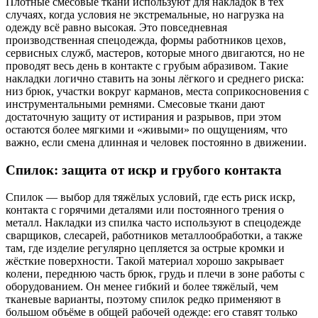
Плотные смесовые ткани используют для накладок в тех
случаях, когда условия не экстремальные, но нагрузка на
одежду всё равно высокая. Это повседневная
производственная спецодежда, формы работников цехов,
сервисных служб, мастеров, которые много двигаются, но не
проводят весь день в контакте с грубым абразивом. Такие
накладки логично ставить на зоны лёгкого и среднего риска:
низ брюк, участки вокруг карманов, места соприкосновения с
инструментальными ремнями. Смесовые ткани дают
достаточную защиту от истирания и разрывов, при этом
остаются более мягкими и «живыми» по ощущениям, что
важно, если смена длинная и человек постоянно в движении.
Спилок: защита от искр и грубого контакта
Спилок — выбор для тяжёлых условий, где есть риск искр,
контакта с горячими деталями или постоянного трения о
металл. Накладки из спилка часто используют в спецодежде
сварщиков, слесарей, работников металлообработки, а также
там, где изделие регулярно цепляется за острые кромки и
жёсткие поверхности. Такой материал хорошо закрывает
колени, переднюю часть брюк, грудь и плечи в зоне работы с
оборудованием. Он менее гибкий и более тяжёлый, чем
тканевые варианты, поэтому спилок редко применяют в
большом объёме в общей рабочей одежде: его ставят только