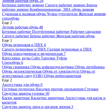
Зимняя рабочая обувь
26
Ботинки рабочие зимние
Сапоги рабочие зимние
Берцы
рабочие зимние
Комбинированная, ЭВА обувь зимняя
Суконная и валяная обувь
Чулки-утеплители
Женская зимняя
спецобувь
Еще 2
Летняя рабочая обувь
48
Ботинки рабочие
Полуботинки рабочие
Рабочие сандалии
Сапоги рабочие
Берцы рабочие
Женская рабочая обувь
Еще 1
Обувь резиновая и ПВХ
6
Сапоги резиновые и ПВХ
Галоши резиновые и ПВХ
Обувь повседневная и медицинская
7
Кроссовки, кеды
Сабо
Тапочки
Туфли
Спецобувь
6
Обувь сварщика
Обувь асфальтоукладчика
Обувь литейщика
Обувь диэлектрическая
Обувь от электродуги
Обувь от
агрессивных сред (ОЗК)
Обувь виброзащитная
Еще 2
Аксессуары для обуви
0
Гостевые подноски
Насадки против скольжения
Стельки
Средства защиты головы
30
Каски защитные
Каскетки защитные
Аксессуары для касок и
каскеток
Средства защиты лица и органов зрения
3