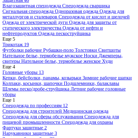
Защитная
46
Влагозащитная спецодежда
Спецодежда сварщика
Сигнальная спецодежда
Одноразовая одежда
Одежда для
металлургов и сталеваров
Спецодежда от кислот и щелочей
Одежда от электрической дуги
Одежда для защиты от
статического электричества
Одежда от нефти и
нефтепродуктов
Одежда пескоструйщика
Еще 5
Трикотаж
19
Футболки рабочие
Рубашки-поло
Толстовки
Свитшоты
Нательное белье, термобелье мужское
Носки
Джемперы,
свитеры
Нательное белье, термобелье женское
Худи
Еще 4
Головные уборы
13
Кепки, бейсболки, панамы, козырьки
Зимние рабочие шапки
Колпаки, косынки, шапочки
Подшлемники, балаклавы
Шлемы песко/дробе-струйщика
Летние рабочие головные
уборы
Еще 1
Спецодежда по профессиям
12
Спецодежда для строителей
Медицинская одежда
Спецодежда для сферы обслуживания
Спецодежда для
пищевой промышленности
Спецодежда для охраны
Фартуки защитные
2
Нарукавники защитные
3