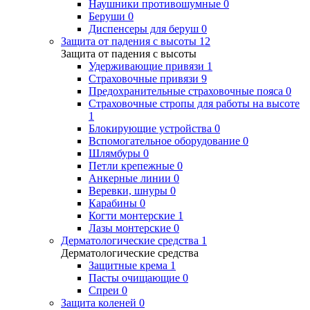
Наушники противошумные
0
Беруши
0
Диспенсеры для беруш
0
Защита от падения с высоты
12
Защита от падения с высоты
Удерживающие привязи
1
Страховочные привязи
9
Предохранительные страховочные пояса
0
Страховочные стропы для работы на высоте
1
Блокирующие устройства
0
Вспомогательное оборудование
0
Шлямбуры
0
Петли крепежные
0
Анкерные линии
0
Веревки, шнуры
0
Карабины
0
Когти монтерские
1
Лазы монтерские
0
Дерматологические средства
1
Дерматологические средства
Защитные крема
1
Пасты очищающие
0
Спреи
0
Защита коленей
0