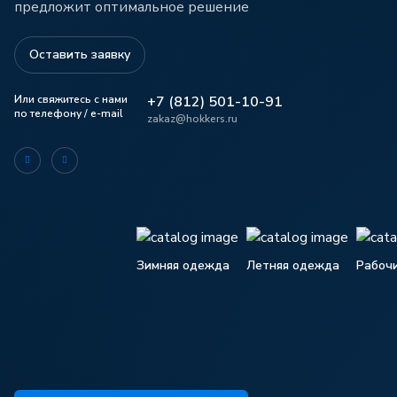
предложит оптимальное решение
Оставить заявку
Или свяжитесь с нами
+7 (812) 501-10-91
по телефону / e-mail
zakaz@hokkers.ru
Зимняя одежда
Летняя одежда
Рабоч