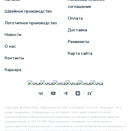
соглашение
Швейное производство
Оплата
Логотипное производство
Доставка
Новости
Реквизиты
О нас
Карта сайта
Контакты
Карьера
Copyright © 2016-2026, Официальный сайт и интернет-магазин «Хоккерс». Все
права защищены. Информация на интернет-сайте www.hokkers.ru носит
исключительно информационный характер и не является публичной офертой,
определяемой ст.437 ГК РФ. Производитель оставляет за собой право в
одностороннем порядке вносить изменения в состав материалов, используемых в