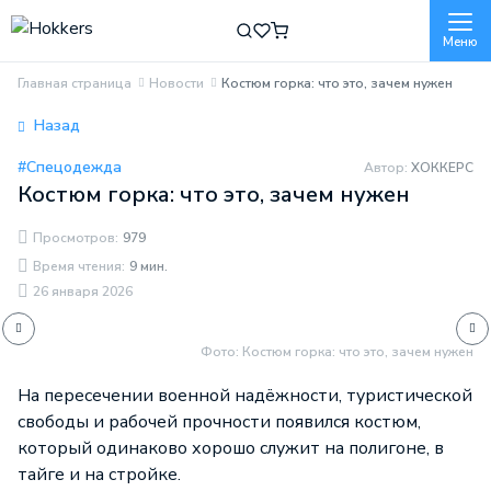
Меню
Главная страница
Новости
Костюм горка: что это, зачем нужен
Назад
#Спецодежда
Автор:
ХОККЕРС
Костюм горка: что это, зачем нужен
Просмотров:
979
Время чтения:
9 мин.
26 января 2026
Фото: Костюм горка: что это, зачем нужен
На пересечении военной надёжности, туристической
свободы и рабочей прочности появился костюм,
который одинаково хорошо служит на полигоне, в
тайге и на стройке.