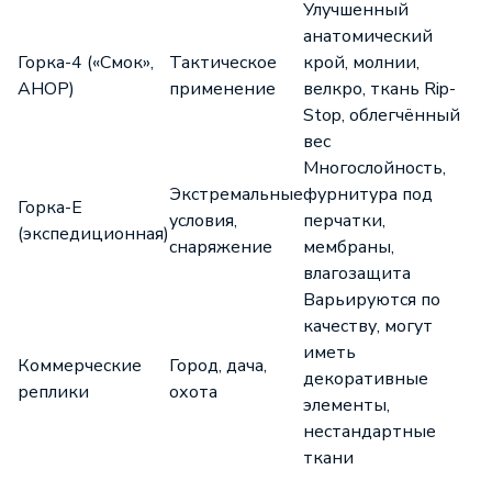
Улучшенный
анатомический
Горка-4 («Смок»,
Тактическое
крой, молнии,
АНОР)
применение
велкро, ткань Rip-
Stop, облегчённый
вес
Многослойность,
Экстремальные
фурнитура под
Горка-Е
условия,
перчатки,
(экспедиционная)
снаряжение
мембраны,
влагозащита
Варьируются по
качеству, могут
иметь
Коммерческие
Город, дача,
декоративные
реплики
охота
элементы,
нестандартные
ткани