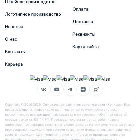
Швейное производство
Оплата
Логотипное производство
Доставка
Новости
Реквизиты
О нас
Карта сайта
Контакты
Карьера
Copyright © 2016-2026, Официальный сайт и интернет-магазин «Хоккерс». Все
права защищены. Информация на интернет-сайте www.hokkers.ru носит
исключительно информационный характер и не является публичной офертой,
определяемой ст.437 ГК РФ. Производитель оставляет за собой право в
одностороннем порядке вносить изменения в состав материалов, используемых в
производстве продукции, при условии сохранения функциональных и защитных
свойств продукции. Цвет моделей может отличаться от представленного на
фотографиях. Использование фото-материалов сайта без разрешения