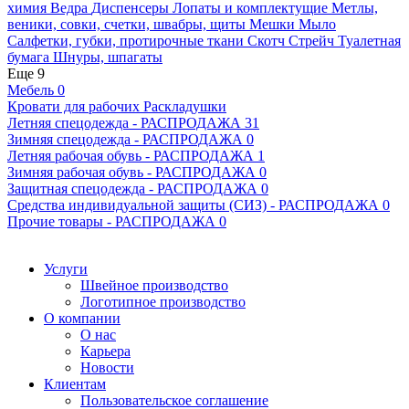
химия
Ведра
Диспенсеры
Лопаты и комплектущие
Метлы,
веники, совки, счетки, швабры, щиты
Мешки
Мыло
Салфетки, губки, протирочные ткани
Скотч
Стрейч
Туалетная
бумага
Шнуры, шпагаты
Еще 9
Мебель
0
Кровати для рабочих
Раскладушки
Летняя спецодежда - РАСПРОДАЖА
31
Зимняя спецодежда - РАСПРОДАЖА
0
Летняя рабочая обувь - РАСПРОДАЖА
1
Зимняя рабочая обувь - РАСПРОДАЖА
0
Защитная спецодежда - РАСПРОДАЖА
0
Средства индивидуальной защиты (СИЗ) - РАСПРОДАЖА
0
Прочие товары - РАСПРОДАЖА
0
Услуги
Швейное производство
Логотипное производство
О компании
О нас
Карьера
Новости
Клиентам
Пользовательское соглашение