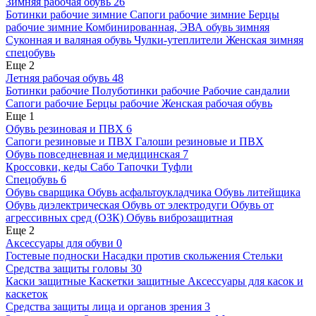
Зимняя рабочая обувь
26
Ботинки рабочие зимние
Сапоги рабочие зимние
Берцы
рабочие зимние
Комбинированная, ЭВА обувь зимняя
Суконная и валяная обувь
Чулки-утеплители
Женская зимняя
спецобувь
Еще 2
Летняя рабочая обувь
48
Ботинки рабочие
Полуботинки рабочие
Рабочие сандалии
Сапоги рабочие
Берцы рабочие
Женская рабочая обувь
Еще 1
Обувь резиновая и ПВХ
6
Сапоги резиновые и ПВХ
Галоши резиновые и ПВХ
Обувь повседневная и медицинская
7
Кроссовки, кеды
Сабо
Тапочки
Туфли
Спецобувь
6
Обувь сварщика
Обувь асфальтоукладчика
Обувь литейщика
Обувь диэлектрическая
Обувь от электродуги
Обувь от
агрессивных сред (ОЗК)
Обувь виброзащитная
Еще 2
Аксессуары для обуви
0
Гостевые подноски
Насадки против скольжения
Стельки
Средства защиты головы
30
Каски защитные
Каскетки защитные
Аксессуары для касок и
каскеток
Средства защиты лица и органов зрения
3