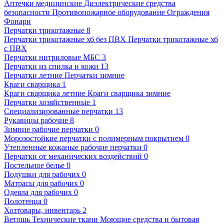
Аптечки медицинские
Диэлектрические средства
безопасности
Противопожарное оборудование
Ограждения
Фонари
Перчатки трикотажные
8
Перчатки трикотажные хб без ПВХ
Перчатки трикотажные хб
с ПВХ
Перчатки нитриловые МБС
3
Перчатки из спилка и кожи
13
Перчатки летние
Перчатки зимние
Краги сварщика
1
Краги сварщика летние
Краги сварщика зимние
Перчатки хозяйственные
1
Специализированные перчатки
13
Рукавицы рабочие
8
Зимние рабочие перчатки
0
Морозостойкие перчатки с полимерным покрытием
0
Утепленные кожаные рабочие перчатки
0
Перчатки от механических воздействий
0
Постельное белье
0
Подушки для рабочих
0
Матрасы для рабочих
0
Одеяла для рабочих
0
Полотенца
0
Хозтовары, инвентарь
2
Ветошь
Технические ткани
Моющие средства и бытовая