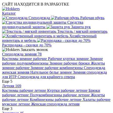
САЙТ НАХОДИТСЯ В РАЗРАБОТКЕ
Каталог
Спецодежда
Рабочая обувь
Средства
индивидуальной защиты
Защита рук
Текстиль / мягкий инвентарь
Хозяйственный
инвентарь и мебель
Распродажа - скидки до 70%
Заказать звонок
Спецодежда зимняя
78
Костюмы зимние рабочие
Рабочие куртки зимние
Зимние
рабочие полукомбинезоны
Зимние рабочие брюки
Жилеты
зимние рабочие
Зимние рабочие комбинезоны
Спецодежда
женская зимняя
Нательное белье зимнее
Зимняя спецодежда
для ИТР
Спецодежда для крайнего севера
Еще 5
Летняя
169
Костюмы рабочие летние
Куртки рабочие летние
Брюки
рабочие летние
Полукомбинезоны рабочие летние
Жилеты
рабочие летние
Комбинезоны рабочие летние
Халаты рабочие
мужские летние
Женская спецодежда летняя
Еще 3