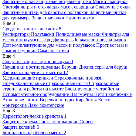
Защитные очки
Защитные лицевые щитки
Маски сварщика
Светофильтры и стекла для масок сварщика
Сварочные очки
Защитные щитки для работы с болгаркой
Защитные щитки
для триммера
Защитные очки с диоптриями
Еще 3
Средства защиты дыхания
8
Респираторы
Полумаски
Полнолицевые маски
Фильтры для
масок и полумасок
Предфильтры
Держатели предфильтров
Доп комплектующие для масок и полумасок
Противогазы и
комплектующие
Самоспасатели
Еще 4
Средства защиты органов слуха
0
Наушники противошумные
Беруши
Диспенсеры для беруш
Защита от падения с высоты
12
Удерживающие привязи
Страховочные привязи
Предохранительные страховочные пояса
Страховочные
стропы для работы на высоте
Блокирующие устройства
Вспомогательное оборудование
Шлямбуры
Петли крепежные
Анкерные линии
Веревки, шнуры
Карабины
Когти
монтерские
Лазы монтерские
Еще 8
Дерматологические средства
1
Защитные крема
Пасты очищающие
Спреи
Защита коленей
0
Безопасность рабочего места
2