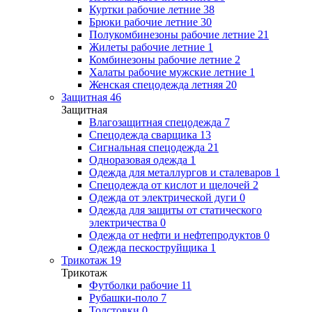
Куртки рабочие летние
38
Брюки рабочие летние
30
Полукомбинезоны рабочие летние
21
Жилеты рабочие летние
1
Комбинезоны рабочие летние
2
Халаты рабочие мужские летние
1
Женская спецодежда летняя
20
Защитная
46
Защитная
Влагозащитная спецодежда
7
Спецодежда сварщика
13
Сигнальная спецодежда
21
Одноразовая одежда
1
Одежда для металлургов и сталеваров
1
Спецодежда от кислот и щелочей
2
Одежда от электрической дуги
0
Одежда для защиты от статического
электричества
0
Одежда от нефти и нефтепродуктов
0
Одежда пескоструйщика
1
Трикотаж
19
Трикотаж
Футболки рабочие
11
Рубашки-поло
7
Толстовки
0