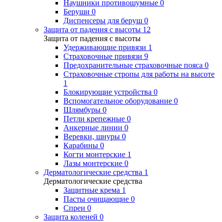
Наушники противошумные
0
Беруши
0
Диспенсеры для беруш
0
Защита от падения с высоты
12
Защита от падения с высоты
Удерживающие привязи
1
Страховочные привязи
9
Предохранительные страховочные пояса
0
Страховочные стропы для работы на высоте
1
Блокирующие устройства
0
Вспомогательное оборудование
0
Шлямбуры
0
Петли крепежные
0
Анкерные линии
0
Веревки, шнуры
0
Карабины
0
Когти монтерские
1
Лазы монтерские
0
Дерматологические средства
1
Дерматологические средства
Защитные крема
1
Пасты очищающие
0
Спреи
0
Защита коленей
0