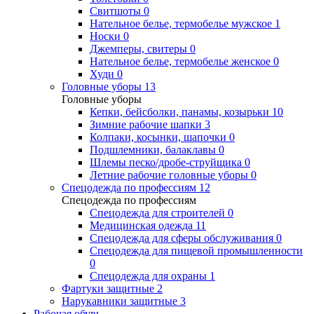
Свитшоты
0
Нательное белье, термобелье мужское
1
Носки
0
Джемперы, свитеры
0
Нательное белье, термобелье женское
0
Худи
0
Головные уборы
13
Головные уборы
Кепки, бейсболки, панамы, козырьки
10
Зимние рабочие шапки
3
Колпаки, косынки, шапочки
0
Подшлемники, балаклавы
0
Шлемы песко/дробе-струйщика
0
Летние рабочие головные уборы
0
Спецодежда по профессиям
12
Спецодежда по профессиям
Спецодежда для строителей
0
Медицинская одежда
11
Спецодежда для сферы обслуживания
0
Спецодежда для пищевой промышленности
0
Спецодежда для охраны
1
Фартуки защитные
2
Нарукавники защитные
3
Рабочая обувь