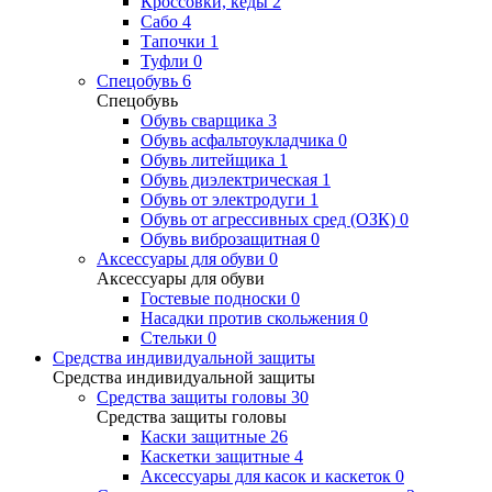
Кроссовки, кеды
2
Сабо
4
Тапочки
1
Туфли
0
Спецобувь
6
Спецобувь
Обувь сварщика
3
Обувь асфальтоукладчика
0
Обувь литейщика
1
Обувь диэлектрическая
1
Обувь от электродуги
1
Обувь от агрессивных сред (ОЗК)
0
Обувь виброзащитная
0
Аксессуары для обуви
0
Аксессуары для обуви
Гостевые подноски
0
Насадки против скольжения
0
Стельки
0
Средства индивидуальной защиты
Средства индивидуальной защиты
Средства защиты головы
30
Средства защиты головы
Каски защитные
26
Каскетки защитные
4
Аксессуары для касок и каскеток
0