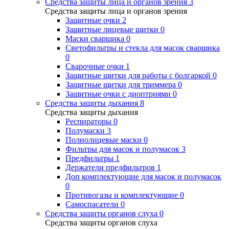
Средства защиты лица и органов зрения
3
Средства защиты лица и органов зрения
Защитные очки
2
Защитные лицевые щитки
0
Маски сварщика
0
Светофильтры и стекла для масок сварщика
0
Сварочные очки
1
Защитные щитки для работы с болгаркой
0
Защитные щитки для триммера
0
Защитные очки с диоптриями
0
Средства защиты дыхания
8
Средства защиты дыхания
Респираторы
0
Полумаски
3
Полнолицевые маски
0
Фильтры для масок и полумасок
3
Предфильтры
1
Держатели предфильтров
1
Доп комплектующие для масок и полумасок
0
Противогазы и комплектующие
0
Самоспасатели
0
Средства защиты органов слуха
0
Средства защиты органов слуха