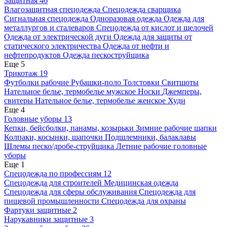
Защитная
46
Влагозащитная спецодежда
Спецодежда сварщика
Сигнальная спецодежда
Одноразовая одежда
Одежда для
металлургов и сталеваров
Спецодежда от кислот и щелочей
Одежда от электрической дуги
Одежда для защиты от
статического электричества
Одежда от нефти и
нефтепродуктов
Одежда пескоструйщика
Еще 5
Трикотаж
19
Футболки рабочие
Рубашки-поло
Толстовки
Свитшоты
Нательное белье, термобелье мужское
Носки
Джемперы,
свитеры
Нательное белье, термобелье женское
Худи
Еще 4
Головные уборы
13
Кепки, бейсболки, панамы, козырьки
Зимние рабочие шапки
Колпаки, косынки, шапочки
Подшлемники, балаклавы
Шлемы песко/дробе-струйщика
Летние рабочие головные
уборы
Еще 1
Спецодежда по профессиям
12
Спецодежда для строителей
Медицинская одежда
Спецодежда для сферы обслуживания
Спецодежда для
пищевой промышленности
Спецодежда для охраны
Фартуки защитные
2
Нарукавники защитные
3