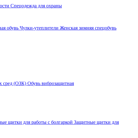
ности
Спецодежда для охраны
ная обувь
Чулки-утеплители
Женская зимняя спецобувь
х сред (ОЗК)
Обувь виброзащитная
ые щитки для работы с болгаркой
Защитные щитки для