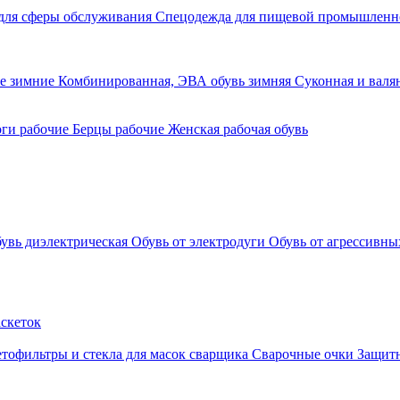
для сферы обслуживания
Спецодежда для пищевой промышлен
ие зимние
Комбинированная, ЭВА обувь зимняя
Суконная и валя
ги рабочие
Берцы рабочие
Женская рабочая обувь
увь диэлектрическая
Обувь от электродуги
Обувь от агрессивны
аскеток
тофильтры и стекла для масок сварщика
Сварочные очки
Защитн