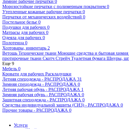
Зимние рабочие перчатки
0
Морозостойкие перчатки с полимерным покрытием
0
Утепленные кожаные рабочие перчатки
0
Перчатки от механических воздействий
0
Постельное белье
0
Подушки для рабочих
0
Матрасы для рабочих
0
Одеяла для рабочих
0
Полотенца
0
Хозтовары, инвентарь
2
Ветошь
Технические ткани
Моющие средства и бытовая хими
протирочные ткани
Скотч
Стрейч
Туалетная бумага
Шнуры, шп
Еще 9
Мебель
0
Кровати для рабочих
Раскладушки
Летняя спецодежда - РАСПРОДАЖА
31
Зимняя спецодежда - РАСПРОДАЖА
0
Летняя рабочая обувь - РАСПРОДАЖА
1
Зимняя рабочая обувь - РАСПРОДАЖА
0
Защитная спецодежда - РАСПРОДАЖА
0
Средства индивидуальной защиты (СИЗ) - РАСПРОДАЖА
0
Прочие товары - РАСПРОДАЖА
0
Услуги