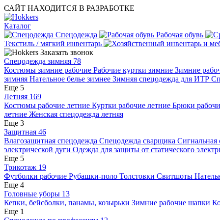
САЙТ НАХОДИТСЯ В РАЗРАБОТКЕ
Каталог
Спецодежда
Рабочая обувь
Текстиль / мягкий инвентарь
Заказать звонок
Спецодежда зимняя
78
Костюмы зимние рабочие
Рабочие куртки зимние
Зимние рабо
зимняя
Нательное белье зимнее
Зимняя спецодежда для ИТР
Сп
Еще 5
Летняя
169
Костюмы рабочие летние
Куртки рабочие летние
Брюки рабочи
летние
Женская спецодежда летняя
Еще 3
Защитная
46
Влагозащитная спецодежда
Спецодежда сварщика
Сигнальная
электрической дуги
Одежда для защиты от статического элект
Еще 5
Трикотаж
19
Футболки рабочие
Рубашки-поло
Толстовки
Свитшоты
Натель
Еще 4
Головные уборы
13
Кепки, бейсболки, панамы, козырьки
Зимние рабочие шапки
Ко
Еще 1