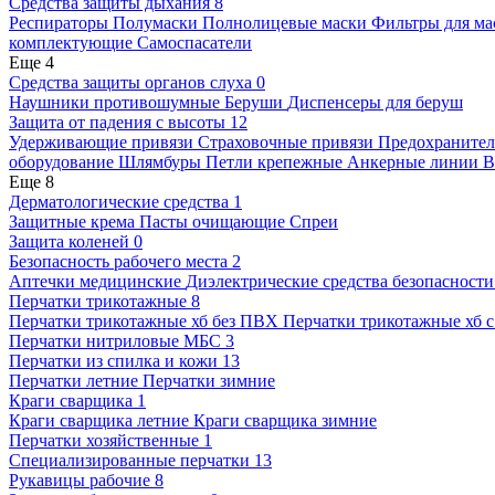
Средства защиты дыхания
8
Респираторы
Полумаски
Полнолицевые маски
Фильтры для ма
комплектующие
Самоспасатели
Еще 4
Средства защиты органов слуха
0
Наушники противошумные
Беруши
Диспенсеры для беруш
Защита от падения с высоты
12
Удерживающие привязи
Страховочные привязи
Предохранител
оборудование
Шлямбуры
Петли крепежные
Анкерные линии
В
Еще 8
Дерматологические средства
1
Защитные крема
Пасты очищающие
Спреи
Защита коленей
0
Безопасность рабочего места
2
Аптечки медицинские
Диэлектрические средства безопасност
Перчатки трикотажные
8
Перчатки трикотажные хб без ПВХ
Перчатки трикотажные хб 
Перчатки нитриловые МБС
3
Перчатки из спилка и кожи
13
Перчатки летние
Перчатки зимние
Краги сварщика
1
Краги сварщика летние
Краги сварщика зимние
Перчатки хозяйственные
1
Специализированные перчатки
13
Рукавицы рабочие
8