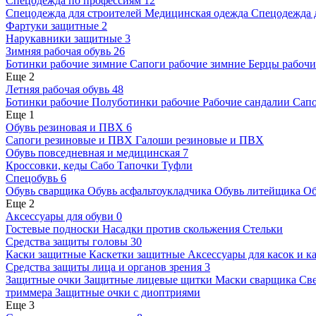
Спецодежда по профессиям
12
Спецодежда для строителей
Медицинская одежда
Спецодежда 
Фартуки защитные
2
Нарукавники защитные
3
Зимняя рабочая обувь
26
Ботинки рабочие зимние
Сапоги рабочие зимние
Берцы рабоч
Еще 2
Летняя рабочая обувь
48
Ботинки рабочие
Полуботинки рабочие
Рабочие сандалии
Сапо
Еще 1
Обувь резиновая и ПВХ
6
Сапоги резиновые и ПВХ
Галоши резиновые и ПВХ
Обувь повседневная и медицинская
7
Кроссовки, кеды
Сабо
Тапочки
Туфли
Спецобувь
6
Обувь сварщика
Обувь асфальтоукладчика
Обувь литейщика
Об
Еще 2
Аксессуары для обуви
0
Гостевые подноски
Насадки против скольжения
Стельки
Средства защиты головы
30
Каски защитные
Каскетки защитные
Аксессуары для касок и к
Средства защиты лица и органов зрения
3
Защитные очки
Защитные лицевые щитки
Маски сварщика
Све
триммера
Защитные очки с диоптриями
Еще 3