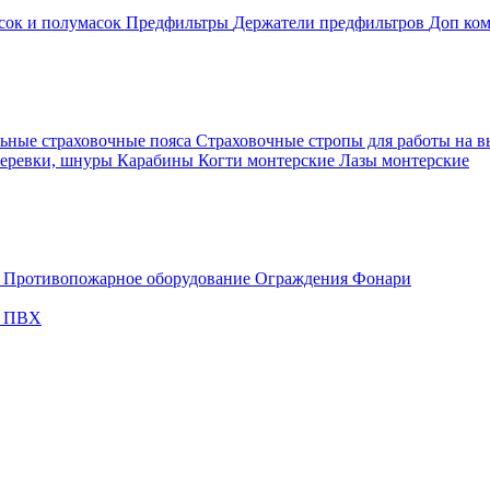
сок и полумасок
Предфильтры
Держатели предфильтров
Доп ком
ьные страховочные пояса
Страховочные стропы для работы на 
еревки, шнуры
Карабины
Когти монтерские
Лазы монтерские
и
Противопожарное оборудование
Ограждения
Фонари
с ПВХ