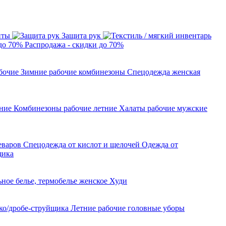
иты
Защита рук
Распродажа - скидки до 70%
бочие
Зимние рабочие комбинезоны
Спецодежда женская
тние
Комбинезоны рабочие летние
Халаты рабочие мужские
леваров
Спецодежда от кислот и щелочей
Одежда от
щика
ное белье, термобелье женское
Худи
ко/дробе-струйщика
Летние рабочие головные уборы