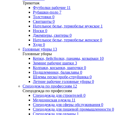
Трикотаж
Футболки рабочие
11
Рубашки-поло
7
Толстовки
0
Свитшоты
0
Нательное белье, термобелье мужское
1
Носки
0
Джемперы, свитеры
0
Нательное белье, термобелье женское
0
Худи
0
Головные уборы
13
Головные уборы
Кепки, бейсболки, панамы, козырьки
10
Зимние рабочие шапки
3
Колпаки, косынки, шапочки
0
Подшлемники, балаклавы
0
Шлемы песко/дробе-струйщика
0
Летние рабочие головные уборы
0
Спецодежда по профессиям
12
Спецодежда по профессиям
Спецодежда для строителей
0
Медицинская одежда
11
Спецодежда для сферы обслуживания
0
Спецодежда для пищевой промышленности
0
Спецодежда для охраны
1