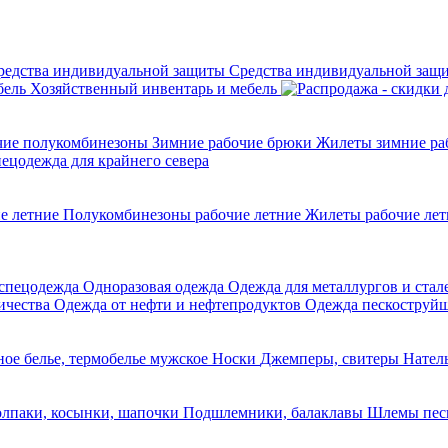
Средства индивидуальной защ
Хозяйственный инвентарь и мебель
чие полукомбинезоны
Зимние рабочие брюки
Жилеты зимние ра
ецодежда для крайнего севера
е летние
Полукомбинезоны рабочие летние
Жилеты рабочие ле
 спецодежда
Одноразовая одежда
Одежда для металлургов и ста
ричества
Одежда от нефти и нефтепродуктов
Одежда пескоструй
ное белье, термобелье мужское
Носки
Джемперы, свитеры
Натель
лпаки, косынки, шапочки
Подшлемники, балаклавы
Шлемы пес