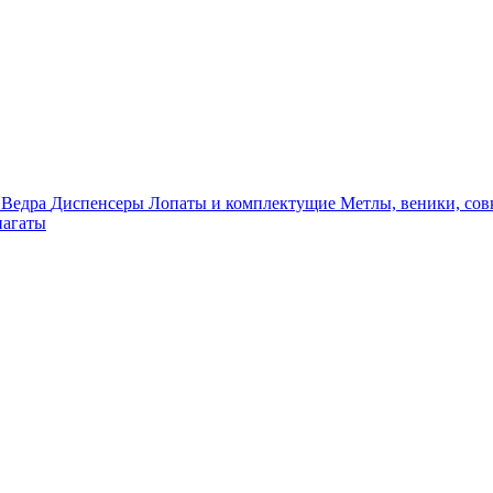
я
Ведра
Диспенсеры
Лопаты и комплектущие
Метлы, веники, сов
агаты