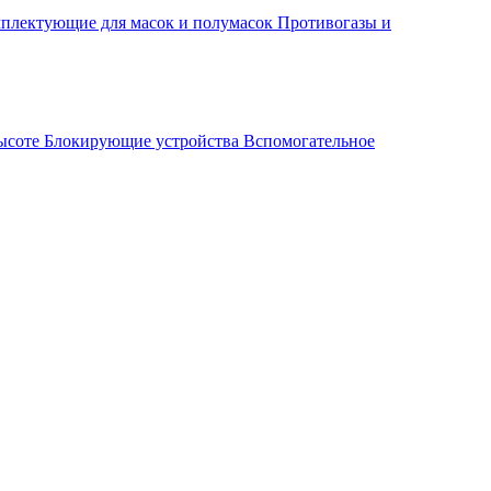
плектующие для масок и полумасок
Противогазы и
высоте
Блокирующие устройства
Вспомогательное