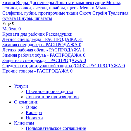
химия
Ведра
Диспенсеры
Лопаты и комплектущие
Метлы,
веники, совки, счетки, швабры, щиты
Мешки
Мыло
Салфетки, губки, протирочные ткани
Скотч
Стрейч
Туалетная
бумага
Шнуры, шпагаты
Еще 9
Мебель
0
Кровати для рабочих
Раскладушки
Летняя спецодежда - РАСПРОДАЖА
31
Зимняя спецодежда - РАСПРОДАЖА
0
Летняя рабочая обувь - РАСПРОДАЖА
1
Зимняя рабочая обувь - РАСПРОДАЖА
0
Защитная спецодежда - РАСПРОДАЖА
0
Средства индивидуальной защиты (СИЗ) - РАСПРОДАЖА
0
Прочие товары - РАСПРОДАЖА
0
Услуги
Швейное производство
Логотипное производство
О компании
О нас
Карьера
Новости
Клиентам
Пользовательское соглашение