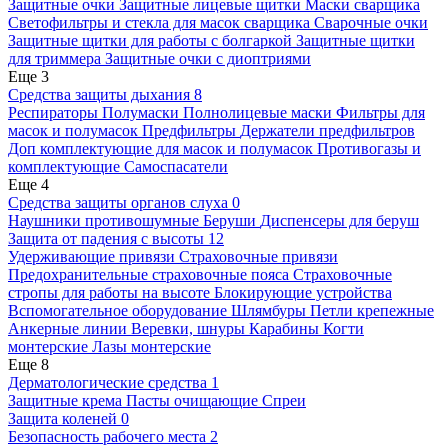
Защитные очки
Защитные лицевые щитки
Маски сварщика
Светофильтры и стекла для масок сварщика
Сварочные очки
Защитные щитки для работы с болгаркой
Защитные щитки
для триммера
Защитные очки с диоптриями
Еще 3
Средства защиты дыхания
8
Респираторы
Полумаски
Полнолицевые маски
Фильтры для
масок и полумасок
Предфильтры
Держатели предфильтров
Доп комплектующие для масок и полумасок
Противогазы и
комплектующие
Самоспасатели
Еще 4
Средства защиты органов слуха
0
Наушники противошумные
Беруши
Диспенсеры для беруш
Защита от падения с высоты
12
Удерживающие привязи
Страховочные привязи
Предохранительные страховочные пояса
Страховочные
стропы для работы на высоте
Блокирующие устройства
Вспомогательное оборудование
Шлямбуры
Петли крепежные
Анкерные линии
Веревки, шнуры
Карабины
Когти
монтерские
Лазы монтерские
Еще 8
Дерматологические средства
1
Защитные крема
Пасты очищающие
Спреи
Защита коленей
0
Безопасность рабочего места
2