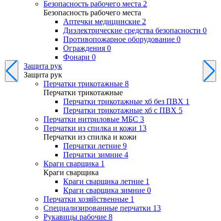
Безопасность рабочего места
2
Безопасность рабочего места
Аптечки медицинские
2
Диэлектрические средства безопасности
0
Противопожарное оборудование
0
Ограждения
0
Фонари
0
Защита рук
Защита рук
Перчатки трикотажные
8
Перчатки трикотажные
Перчатки трикотажные хб без ПВХ
1
Перчатки трикотажные хб с ПВХ
5
Перчатки нитриловые МБС
3
Перчатки из спилка и кожи
13
Перчатки из спилка и кожи
Перчатки летние
9
Перчатки зимние
4
Краги сварщика
1
Краги сварщика
Краги сварщика летние
1
Краги сварщика зимние
0
Перчатки хозяйственные
1
Специализированные перчатки
13
Рукавицы рабочие
8