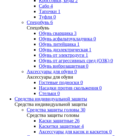
Кроссовки, кеды
2
Сабо
4
Тапочки
1
Туфли
0
Спецобувь
6
Спецобувь
Обувь сварщика
3
Обувь асфальтоукладчика
0
Обувь литейщика
1
Обувь диэлектрическая
1
Обувь от электродуги
1
Обувь от агрессивных сред (ОЗК)
0
Обувь виброзащитная
0
Аксессуары для обуви
0
Аксессуары для обуви
Гостевые подноски
0
Насадки против скольжения
0
Стельки
0
Средства индивидуальной защиты
Средства индивидуальной защиты
Средства защиты головы
30
Средства защиты головы
Каски защитные
26
Каскетки защитные
4
Аксессуары для касок и каскеток
0