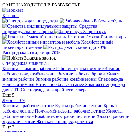
САЙТ НАХОДИТСЯ В РАЗРАБОТКЕ
Каталог
Спецодежда
Рабочая обувь
Средства
индивидуальной защиты
Защита рук
Текстиль / мягкий инвентарь
Хозяйственный
инвентарь и мебель
Распродажа - скидки до 70%
Заказать звонок
Спецодежда зимняя
78
Костюмы зимние рабочие
Рабочие куртки зимние
Зимние
рабочие полукомбинезоны
Зимние рабочие брюки
Жилеты
зимние рабочие
Зимние рабочие комбинезоны
Спецодежда
женская зимняя
Нательное белье зимнее
Зимняя спецодежда
для ИТР
Спецодежда для крайнего севера
Еще 5
Летняя
169
Костюмы рабочие летние
Куртки рабочие летние
Брюки
рабочие летние
Полукомбинезоны рабочие летние
Жилеты
рабочие летние
Комбинезоны рабочие летние
Халаты рабочие
мужские летние
Женская спецодежда летняя
Еще 3