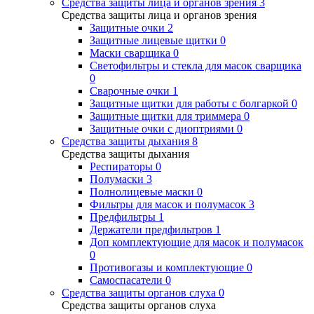
Средства защиты лица и органов зрения
3
Средства защиты лица и органов зрения
Защитные очки
2
Защитные лицевые щитки
0
Маски сварщика
0
Светофильтры и стекла для масок сварщика
0
Сварочные очки
1
Защитные щитки для работы с болгаркой
0
Защитные щитки для триммера
0
Защитные очки с диоптриями
0
Средства защиты дыхания
8
Средства защиты дыхания
Респираторы
0
Полумаски
3
Полнолицевые маски
0
Фильтры для масок и полумасок
3
Предфильтры
1
Держатели предфильтров
1
Доп комплектующие для масок и полумасок
0
Противогазы и комплектующие
0
Самоспасатели
0
Средства защиты органов слуха
0
Средства защиты органов слуха