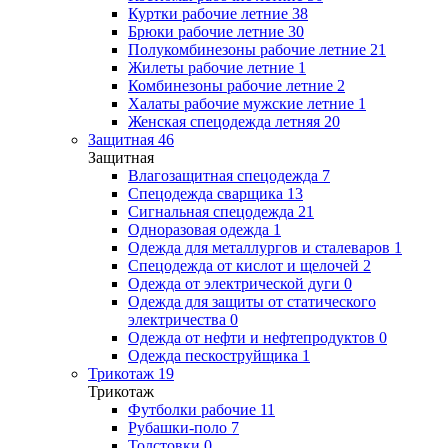
Куртки рабочие летние
38
Брюки рабочие летние
30
Полукомбинезоны рабочие летние
21
Жилеты рабочие летние
1
Комбинезоны рабочие летние
2
Халаты рабочие мужские летние
1
Женская спецодежда летняя
20
Защитная
46
Защитная
Влагозащитная спецодежда
7
Спецодежда сварщика
13
Сигнальная спецодежда
21
Одноразовая одежда
1
Одежда для металлургов и сталеваров
1
Спецодежда от кислот и щелочей
2
Одежда от электрической дуги
0
Одежда для защиты от статического
электричества
0
Одежда от нефти и нефтепродуктов
0
Одежда пескоструйщика
1
Трикотаж
19
Трикотаж
Футболки рабочие
11
Рубашки-поло
7
Толстовки
0