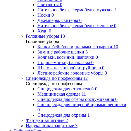
Свитшоты
0
Нательное белье, термобелье мужское
1
Носки
0
Джемперы, свитеры
0
Нательное белье, термобелье женское
0
Худи
0
Головные уборы
13
Головные уборы
Кепки, бейсболки, панамы, козырьки
10
Зимние рабочие шапки
3
Колпаки, косынки, шапочки
0
Подшлемники, балаклавы
0
Шлемы песко/дробе-струйщика
0
Летние рабочие головные уборы
0
Спецодежда по профессиям
12
Спецодежда по профессиям
Спецодежда для строителей
0
Медицинская одежда
11
Спецодежда для сферы обслуживания
0
Спецодежда для пищевой промышленности
0
Спецодежда для охраны
1
Фартуки защитные
2
Нарукавники защитные
3
Рабочая обувь