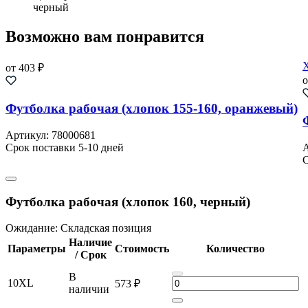
черный
Возможно вам понравится
от 403 ₽
о
Футболка рабочая (хлопок 155-160, оранжевый)
Артикул: 78000681
Срок поставки 5-10 дней
А
C
Футболка рабочая (хлопок 160, черный)
Ожидание:
Cкладская позиция
Наличие
Параметры
Стоимость
Количество
/ Срок
В
10XL
573 ₽
наличии