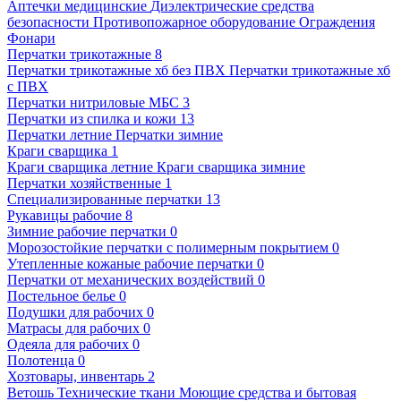
Аптечки медицинские
Диэлектрические средства
безопасности
Противопожарное оборудование
Ограждения
Фонари
Перчатки трикотажные
8
Перчатки трикотажные хб без ПВХ
Перчатки трикотажные хб
с ПВХ
Перчатки нитриловые МБС
3
Перчатки из спилка и кожи
13
Перчатки летние
Перчатки зимние
Краги сварщика
1
Краги сварщика летние
Краги сварщика зимние
Перчатки хозяйственные
1
Специализированные перчатки
13
Рукавицы рабочие
8
Зимние рабочие перчатки
0
Морозостойкие перчатки с полимерным покрытием
0
Утепленные кожаные рабочие перчатки
0
Перчатки от механических воздействий
0
Постельное белье
0
Подушки для рабочих
0
Матрасы для рабочих
0
Одеяла для рабочих
0
Полотенца
0
Хозтовары, инвентарь
2
Ветошь
Технические ткани
Моющие средства и бытовая