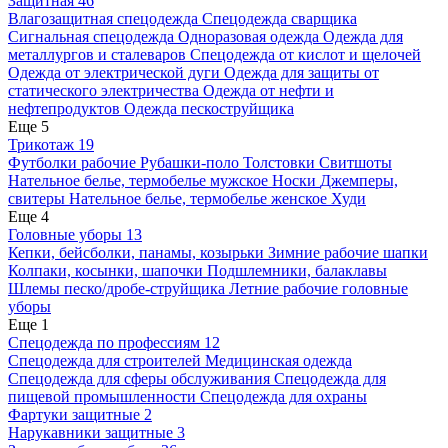
Защитная
46
Влагозащитная спецодежда
Спецодежда сварщика
Сигнальная спецодежда
Одноразовая одежда
Одежда для
металлургов и сталеваров
Спецодежда от кислот и щелочей
Одежда от электрической дуги
Одежда для защиты от
статического электричества
Одежда от нефти и
нефтепродуктов
Одежда пескоструйщика
Еще 5
Трикотаж
19
Футболки рабочие
Рубашки-поло
Толстовки
Свитшоты
Нательное белье, термобелье мужское
Носки
Джемперы,
свитеры
Нательное белье, термобелье женское
Худи
Еще 4
Головные уборы
13
Кепки, бейсболки, панамы, козырьки
Зимние рабочие шапки
Колпаки, косынки, шапочки
Подшлемники, балаклавы
Шлемы песко/дробе-струйщика
Летние рабочие головные
уборы
Еще 1
Спецодежда по профессиям
12
Спецодежда для строителей
Медицинская одежда
Спецодежда для сферы обслуживания
Спецодежда для
пищевой промышленности
Спецодежда для охраны
Фартуки защитные
2
Нарукавники защитные
3