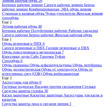
Зимняя рабочая обувь
26
Ботинки рабочие зимние
Сапоги рабочие зимние
Берцы
рабочие зимние
Комбинированная, ЭВА обувь зимняя
Суконная и валяная обувь
Чулки-утеплители
Женская зимняя
спецобувь
Еще 2
Летняя рабочая обувь
48
Ботинки рабочие
Полуботинки рабочие
Рабочие сандалии
Сапоги рабочие
Берцы рабочие
Женская рабочая обувь
Еще 1
Обувь резиновая и ПВХ
6
Сапоги резиновые и ПВХ
Галоши резиновые и ПВХ
Обувь повседневная и медицинская
7
Кроссовки, кеды
Сабо
Тапочки
Туфли
Спецобувь
6
Обувь сварщика
Обувь асфальтоукладчика
Обувь литейщика
Обувь диэлектрическая
Обувь от электродуги
Обувь от
агрессивных сред (ОЗК)
Обувь виброзащитная
Еще 2
Аксессуары для обуви
0
Гостевые подноски
Насадки против скольжения
Стельки
Средства защиты головы
30
Каски защитные
Каскетки защитные
Аксессуары для касок и
каскеток
Средства защиты лица и органов зрения
3