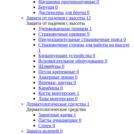
Наушники противошумные
0
Беруши
0
Диспенсеры для беруш
0
Защита от падения с высоты
12
Защита от падения с высоты
Удерживающие привязи
1
Страховочные привязи
9
Предохранительные страховочные пояса
0
Страховочные стропы для работы на высоте
1
Блокирующие устройства
0
Вспомогательное оборудование
0
Шлямбуры
0
Петли крепежные
0
Анкерные линии
0
Веревки, шнуры
0
Карабины
0
Когти монтерские
1
Лазы монтерские
0
Дерматологические средства
1
Дерматологические средства
Защитные крема
1
Пасты очищающие
0
Спреи
0
Защита коленей
0