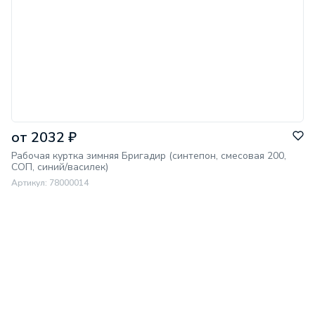
Ветрозащитная
юбка:
нет
Климатический
пояс:
III
Класс
теплозащиты:
2
Плотность
утеплителя:
360 гр/м2
от 2032 ₽
Рабочая куртка зимняя Бригадир (синтепон, смесовая 200,
СОП, синий/василек)
Артикул: 78000014