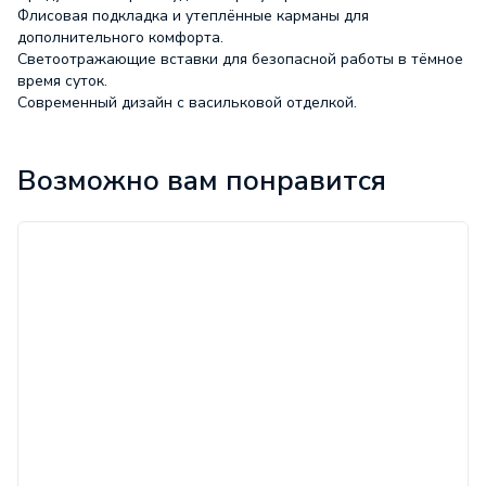
Флисовая подкладка и утеплённые карманы для
дополнительного комфорта.
Светоотражающие вставки для безопасной работы в тёмное
время суток.
Современный дизайн с васильковой отделкой.
Характеристики
Возможно вам понравится
Вывод из
Ожидание:
ассортимента
Основная
ткань:
ПЭ 100%
Название
ткани:
Cats eye
Плотность
ткани:
170
Состав ткани:
ПЭ 100%
Цвет:
т.син/вас
Центральная
застежка:
молния
ГОСТ:
12.4.303–2016
ТР/ТС:
019/2011
Утеплитель:
слайтекс