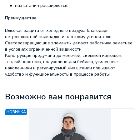
низ штанин расширяется.
Преимущества
Высокая защита от холодного воздуха благодаря
ветрозащитной подкладке и плотному утеплителю.
Световозвращающие элементы делают работника заметнее
в условиях ограниченной видимости.
Конструкция продумана до мелочей: съёмный капюшон,
тёплый воротник, полукольцо для бейджа, усиленные
наколенники и регулируемый низ штанин повышают
удобство и функциональность в процессе работы.
Характеристики
Возможно вам понравится
Ожидание:
Срок поставки 5-10 дней
Основная ткань:
смесовая
НОВИНКА
Плотность ткани:
240
Цвет:
сер/черн/красн
Усиления (накладки):
колени
Центральная
застежка:
молния