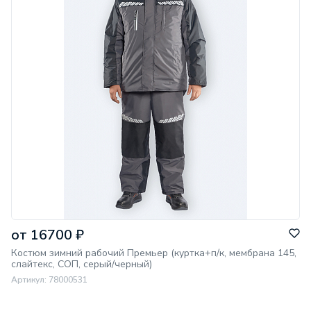
ГОСТ:
12.4.303-2016
ТР/ТС:
019/2011
Комплектность ЗИМА:
кур+п/к
Ветрозащитная юбка:
нет
кур=450 гр/м2, брюки=300 гр/
Плотность утеплителя:
м2
от 16700 ₽
Костюм зимний рабочий Премьер (куртка+п/к, мембрана 145,
слайтекс, СОП, серый/черный)
Артикул: 78000531