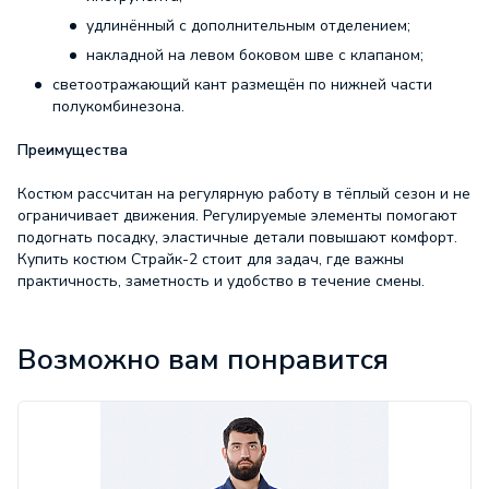
удлинённый с дополнительным отделением;
накладной на левом боковом шве с клапаном;
светоотражающий кант размещён по нижней части
полукомбинезона.
Преимущества
Костюм рассчитан на регулярную работу в тёплый сезон и не
ограничивает движения. Регулируемые элементы помогают
подогнать посадку, эластичные детали повышают комфорт.
Купить костюм Страйк-2 стоит для задач, где важны
практичность, заметность и удобство в течение смены.
Характеристики
Возможно вам понравится
Ожидание:
По запросу
Основная
ткань:
смесовая
Название
ткани:
Герда
Плотность
ткани:
210