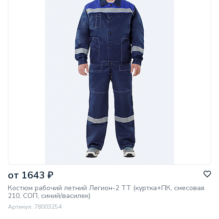
Состав ткани:
ПЭ 80% ХБ 20%
Комплектность:
кур+ПК
Цвет:
вас/т.син
Центральная
застежка:
молния
ГОСТ:
12.4.280-2014
ТР/ТС:
019/2011
Карманы для
наколенников:
нет
Пол:
муж
Минпромторг:
нет
от 1643 ₽
Костюм рабочий летний Легион-2 ТТ (куртка+ПК, смесовая
210, СОП, синий/василек)
Артикул: 78003254