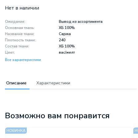
Нет в наличии
Ожидание:
Вывод из ассортимента
Основная ткань:
ХБ 100%
Название ткани:
Саржа
Плотность ткани:
240
Состав ткани:
ХБ 100%
Цвет:
вас/желт
Все характеристики
Описание
Характеристики
Описание
Характеристики
Возможно вам понравится
Куртка рабочая Алатау
Вывод из
василькового цвета с желтыми
Ожидание:
ассортимента
вставками используется как верхний элемент спецодежды для
Основная
НОВИНКА
Н
защиты от общих производственных загрязнений.
ткань:
ХБ 100%
Изделие подходит для сотрудников производственных