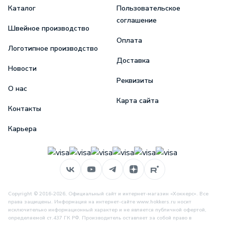
Каталог
Пользовательское
соглашение
Швейное производство
Оплата
Логотипное производство
Доставка
Новости
Реквизиты
О нас
Карта сайта
Контакты
Карьера
Copyright © 2016-2026, Официальный сайт и интернет-магазин «Хоккерс». Все
права защищены. Информация на интернет-сайте www.hokkers.ru носит
исключительно информационный характер и не является публичной офертой,
определяемой ст.437 ГК РФ. Производитель оставляет за собой право в