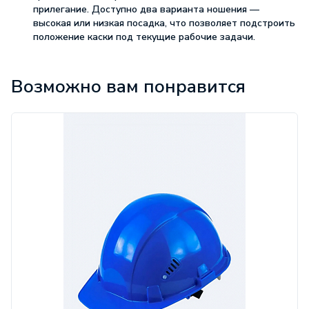
прилегание. Доступно два варианта ношения —
высокая или низкая посадка, что позволяет подстроить
положение каски под текущие рабочие задачи.
Характеристики
Возможно вам понравится
Амортизатор:
тканевый
Вентиляционные
отверстия:
нет
Ожидание:
По запросу
Бренд:
DeltaPlus™
ГОСТ:
EN397:2012 + A1:2012
ТР/ТС:
019/2011
Диапазон
рабочих
температур:
-50°C +50°C
Цвет СИЗ:
синий
Кол-во точек
крепления
оголовья:
8
Регулировка
оголовья:
храповик