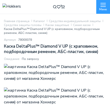
Меню
Главная страница
Каталог
Средства индивидуальной защиты
Средства защиты головы
Каски защитные
Синие каски
Каска DeltaPlus™ Diamond V UP (с храповиком, подбородочным
ременем, АБС-пластик, синяя)
Артикул:
78000078
Каска DeltaPlus™ Diamond V UP (с храповиком,
подбородочным ременем, АБС-пластик, синяя)
Ожидание:
По запросу