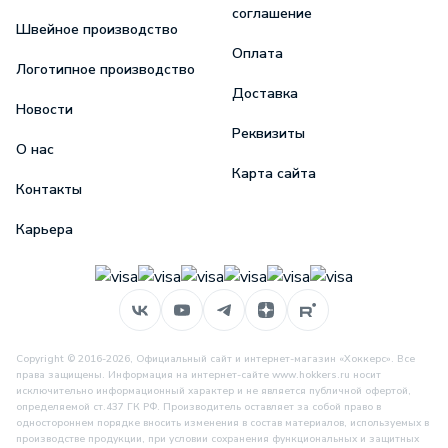
соглашение
Швейное производство
Оплата
Логотипное производство
Доставка
Новости
Реквизиты
О нас
Карта сайта
Контакты
Карьера
Copyright © 2016-2026, Официальный сайт и интернет-магазин «Хоккерс». Все
права защищены. Информация на интернет-сайте www.hokkers.ru носит
исключительно информационный характер и не является публичной офертой,
определяемой ст.437 ГК РФ. Производитель оставляет за собой право в
одностороннем порядке вносить изменения в состав материалов, используемых в
производстве продукции, при условии сохранения функциональных и защитных