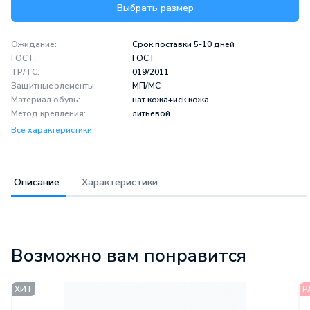
Выбрать размер
Ожидание:
Срок поставки 5-10 дней
ГОСТ:
ГОСТ
ТР/ТС:
019/2011
Защитные элементы:
МП/МС
Материал обувь:
нат.кожа+иск.кожа
Метод крепления:
литьевой
Все характеристики
Описание
Характеристики
Описание
Характеристики
Возможно вам понравится
Ботинки рабочие кожаные Охта
Срок поставки 5-10
черного цвета предназначены
Ожидание:
дней
для нефтегазовой отрасли, агропромышленного сектора,
ГОСТ:
ГОСТ
ХИТ
Р
строительных объектов, металлургии, химических производств
ТР/ТС:
019/2011
и других рабочих направлений. Модель защищает ноги от
МИНПРОМТОРГ