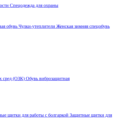
ности
Спецодежда для охраны
ная обувь
Чулки-утеплители
Женская зимняя спецобувь
х сред (ОЗК)
Обувь виброзащитная
ые щитки для работы с болгаркой
Защитные щитки для