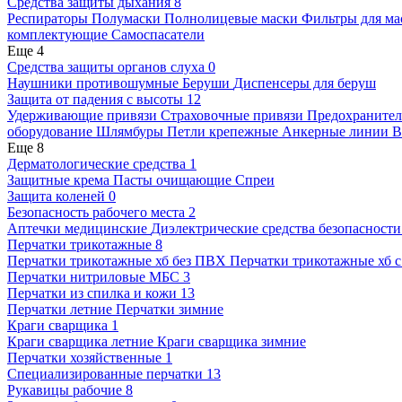
Средства защиты дыхания
8
Респираторы
Полумаски
Полнолицевые маски
Фильтры для ма
комплектующие
Самоспасатели
Еще 4
Средства защиты органов слуха
0
Наушники противошумные
Беруши
Диспенсеры для беруш
Защита от падения с высоты
12
Удерживающие привязи
Страховочные привязи
Предохранител
оборудование
Шлямбуры
Петли крепежные
Анкерные линии
В
Еще 8
Дерматологические средства
1
Защитные крема
Пасты очищающие
Спреи
Защита коленей
0
Безопасность рабочего места
2
Аптечки медицинские
Диэлектрические средства безопасност
Перчатки трикотажные
8
Перчатки трикотажные хб без ПВХ
Перчатки трикотажные хб 
Перчатки нитриловые МБС
3
Перчатки из спилка и кожи
13
Перчатки летние
Перчатки зимние
Краги сварщика
1
Краги сварщика летние
Краги сварщика зимние
Перчатки хозяйственные
1
Специализированные перчатки
13
Рукавицы рабочие
8