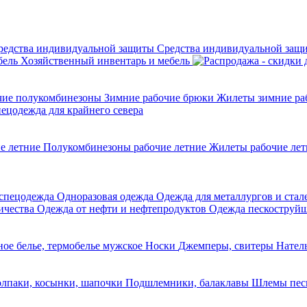
Средства индивидуальной защ
Хозяйственный инвентарь и мебель
чие полукомбинезоны
Зимние рабочие брюки
Жилеты зимние ра
ецодежда для крайнего севера
е летние
Полукомбинезоны рабочие летние
Жилеты рабочие ле
 спецодежда
Одноразовая одежда
Одежда для металлургов и ста
ричества
Одежда от нефти и нефтепродуктов
Одежда пескоструй
ное белье, термобелье мужское
Носки
Джемперы, свитеры
Натель
лпаки, косынки, шапочки
Подшлемники, балаклавы
Шлемы пес