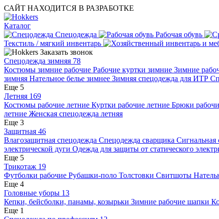
САЙТ НАХОДИТСЯ В РАЗРАБОТКЕ
Каталог
Спецодежда
Рабочая обувь
Текстиль / мягкий инвентарь
Заказать звонок
Спецодежда зимняя
78
Костюмы зимние рабочие
Рабочие куртки зимние
Зимние рабо
зимняя
Нательное белье зимнее
Зимняя спецодежда для ИТР
Сп
Еще 5
Летняя
169
Костюмы рабочие летние
Куртки рабочие летние
Брюки рабочи
летние
Женская спецодежда летняя
Еще 3
Защитная
46
Влагозащитная спецодежда
Спецодежда сварщика
Сигнальная
электрической дуги
Одежда для защиты от статического элект
Еще 5
Трикотаж
19
Футболки рабочие
Рубашки-поло
Толстовки
Свитшоты
Натель
Еще 4
Головные уборы
13
Кепки, бейсболки, панамы, козырьки
Зимние рабочие шапки
Ко
Еще 1