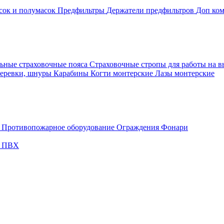
сок и полумасок
Предфильтры
Держатели предфильтров
Доп ком
ьные страховочные пояса
Страховочные стропы для работы на 
еревки, шнуры
Карабины
Когти монтерские
Лазы монтерские
и
Противопожарное оборудование
Ограждения
Фонари
с ПВХ