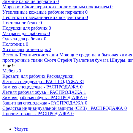
Зимние рабочие перчатки
0
Морозостойкие перчатки с полимерным покрытием
0
Утепленные кожаные рабочие перчатки
0
Перчатки от механических воздействий
0
Постельное белье
0
Подушки для рабочих
0
Матрасы для рабочих
0
Одеяла для рабочих
0
Полотенца
0
Хозтовары, инвентарь
2
Ветошь
Технические ткани
Моющие средства и бытовая хими
протирочные ткани
Скотч
Стрейч
Туалетная бумага
Шнуры, шп
Еще 9
Мебель
0
Кровати для рабочих
Раскладушки
Летняя спецодежда - РАСПРОДАЖА
31
Зимняя спецодежда - РАСПРОДАЖА
0
Летняя рабочая обувь - РАСПРОДАЖА
1
Зимняя рабочая обувь - РАСПРОДАЖА
0
Защитная спецодежда - РАСПРОДАЖА
0
Средства индивидуальной защиты (СИЗ) - РАСПРОДАЖА
0
Прочие товары - РАСПРОДАЖА
0
Услуги