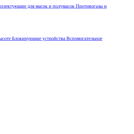
плектующие для масок и полумасок
Противогазы и
высоте
Блокирующие устройства
Вспомогательное