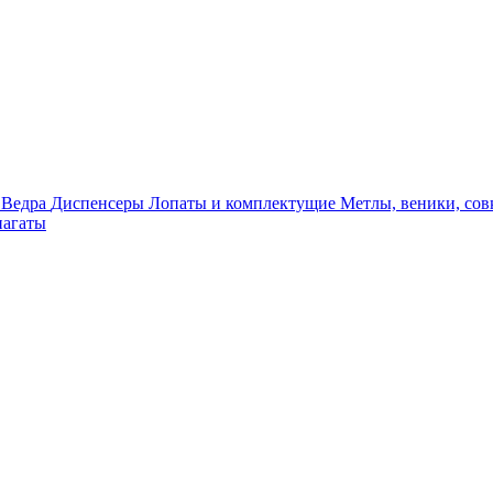
я
Ведра
Диспенсеры
Лопаты и комплектущие
Метлы, веники, сов
агаты