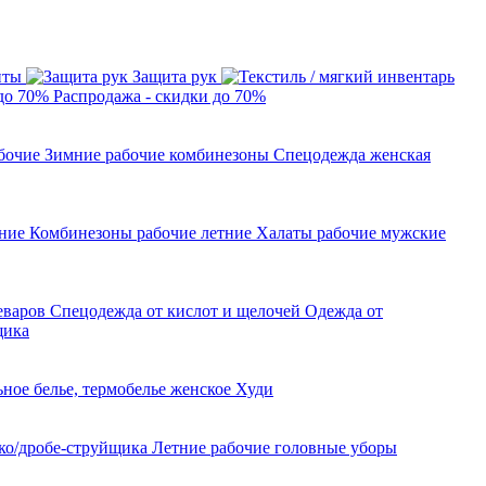
иты
Защита рук
Распродажа - скидки до 70%
бочие
Зимние рабочие комбинезоны
Спецодежда женская
тние
Комбинезоны рабочие летние
Халаты рабочие мужские
леваров
Спецодежда от кислот и щелочей
Одежда от
щика
ное белье, термобелье женское
Худи
ко/дробе-струйщика
Летние рабочие головные уборы