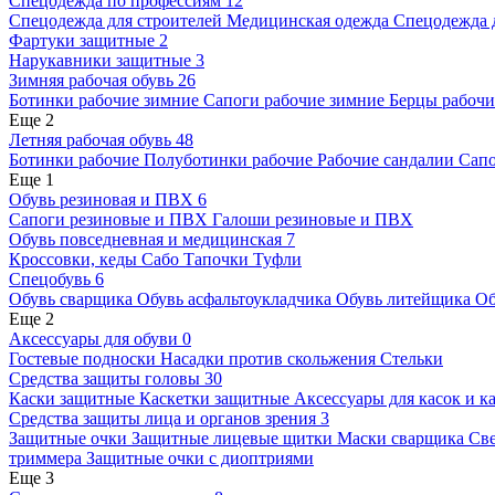
Спецодежда по профессиям
12
Спецодежда для строителей
Медицинская одежда
Спецодежда 
Фартуки защитные
2
Нарукавники защитные
3
Зимняя рабочая обувь
26
Ботинки рабочие зимние
Сапоги рабочие зимние
Берцы рабоч
Еще 2
Летняя рабочая обувь
48
Ботинки рабочие
Полуботинки рабочие
Рабочие сандалии
Сапо
Еще 1
Обувь резиновая и ПВХ
6
Сапоги резиновые и ПВХ
Галоши резиновые и ПВХ
Обувь повседневная и медицинская
7
Кроссовки, кеды
Сабо
Тапочки
Туфли
Спецобувь
6
Обувь сварщика
Обувь асфальтоукладчика
Обувь литейщика
Об
Еще 2
Аксессуары для обуви
0
Гостевые подноски
Насадки против скольжения
Стельки
Средства защиты головы
30
Каски защитные
Каскетки защитные
Аксессуары для касок и к
Средства защиты лица и органов зрения
3
Защитные очки
Защитные лицевые щитки
Маски сварщика
Све
триммера
Защитные очки с диоптриями
Еще 3