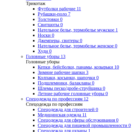
Трикотаж
Футболки рабочие
11
Рубашки-поло
7
Толстовки
0
Свитшоты
0
Нательное белье, термобелье мужское
1
Носки
0
Джемперы, свитеры
0
Нательное белье, термобелье женское
0
Худи
0
Головные уборы
13
Головные уборы
Кепки, бейсболки, панамы, козырьки
10
Зимние рабочие шапки
3
Колпаки, косынки, шапочки
0
Подшлемники, балаклавы
0
Шлемы песко/дробе-струйщика
0
Летние рабочие головные уборы
0
Спецодежда по профессиям
12
Спецодежда по профессиям
Спецодежда для строителей
0
Медицинская одежда
11
Спецодежда для сферы обслуживания
0
Спецодежда для пищевой промышленности
0
Спецодежда для охраны
1