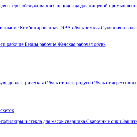
для сферы обслуживания
Спецодежда для пищевой промышлен
ие зимние
Комбинированная, ЭВА обувь зимняя
Суконная и валя
ги рабочие
Берцы рабочие
Женская рабочая обувь
увь диэлектрическая
Обувь от электродуги
Обувь от агрессивны
аскеток
тофильтры и стекла для масок сварщика
Сварочные очки
Защитн