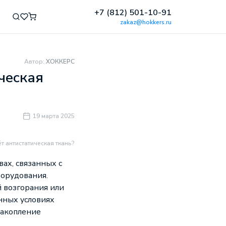
+7 (812) 501-10-91
zakaz@hokkers.ru
Автор:
ХОККЕРС
ческая
19 марта 2025
т антистатическая ткань?
ах, связанных с
борудования.
й возгорания или
нных условиях
накопление