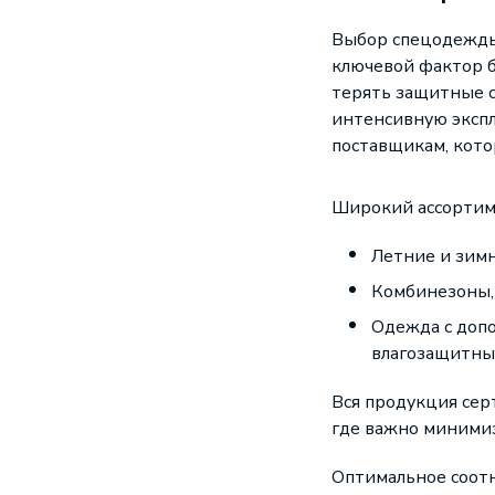
Выбор спецодежды 
ключевой фактор б
терять защитные с
интенсивную эксп
поставщикам, кото
Широкий ассортиме
Летние и зим
Комбинезоны, 
Одежда с доп
влагозащитны
Вся продукция се
где важно минимиз
Оптимальное соотн