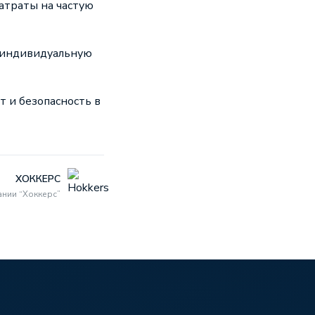
атраты на частую
ь индивидуальную
 и безопасность в
ХОККЕРС
нии “Хоккерс”