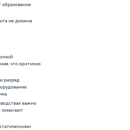
т образование
ита не должна
сочной
ния, что критично
и разряд
борудование.
ика.
зводствах важно
и помогают
истатическими