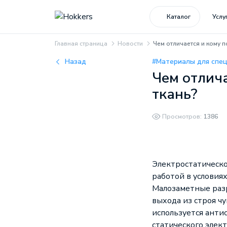
Каталог
Услу
Главная страница
Новости
Чем отличается и кому п
Назад
#Материалы для спе
Чем отлич
ткань?
Просмотров:
1386
Электростатическо
работой в условия
Малозаметные разр
выхода из строя ч
используется анти
статического элек