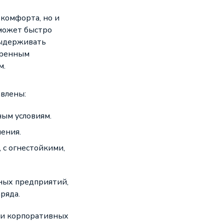
комфорта, но и
 может быстро
выдерживать
еренным
м.
авлены:
ым условиям.
ения.
с огнестойкими,
ных предприятий,
ряда.
 и корпоративных