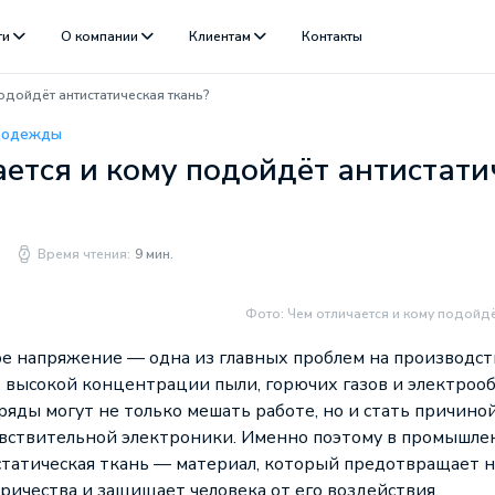
ги
О компании
Клиентам
Контакты
одойдёт антистатическая ткань?
цодежды
ается и кому подойдёт антистати
Время чтения:
9 мин.
Фото: Чем отличается и кому подойдё
е напряжение — одна из главных проблем на производств
х высокой концентрации пыли, горючих газов и электроо
яды могут не только мешать работе, но и стать причино
увствительной электроники. Именно поэтому в промышле
статическая ткань — материал, который предотвращает 
тричества и защищает человека от его воздействия.