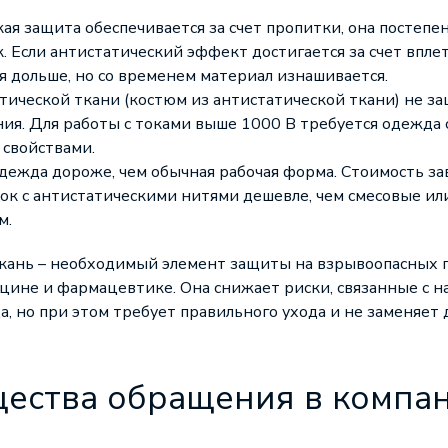
кая защита обеспечивается за счет пропитки, она постепе
к. Если антистатический эффект достигается за счет впле
я дольше, но со временем материал изнашивается.
тической ткани
(костюм из антистатической ткани) не з
ия. Для работы с токами выше 1000 В требуется одежда 
свойствами.
дежда дороже, чем обычная рабочая форма. Стоимость зав
пок с антистатическими нитями дешевле, чем смесовые ил
м.
кань – необходимый элемент защиты на взрывоопасных п
цине и фармацевтике. Она снижает риски, связанные с 
а, но при этом требует правильного ухода и не заменяет 
ества обращения в компа