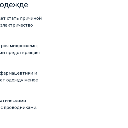
цодежде
ет стать причиной
 электричество
троя микросхемы,
ами предотвращает
, фармацевтики и
ает одежду менее
татическими
 с проводниками.