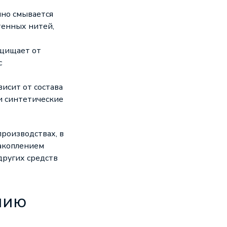
нно смывается
тенных нитей,
ащищает от
с
исит от состава
и синтетические
роизводствах, в
накоплением
других средств
нию