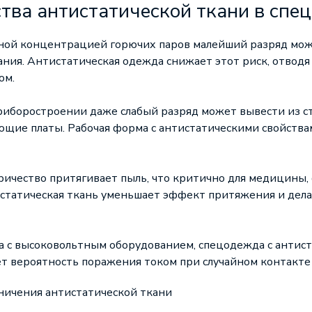
ва антистатической ткани в спе
нной концентрацией горючих паров малейший разряд мож
ания. Антистатическая одежда снижает этот риск, отводя
ом.
риборостроении даже слабый разряд может вывести из с
ющие платы. Рабочая форма с антистатическими свойств
ричество притягивает пыль, что критично для медицины
статическая ткань уменьшает эффект притяжения и дел
на с высоковольтным оборудованием, спецодежда с антис
т вероятность поражения током при случайном контакте
ничения антистатической ткани