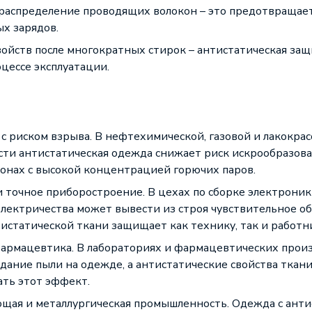
распределение проводящих волокон – это предотвращае
х зарядов.
ойств после многократных стирок – антистатическая защ
оцессе эксплуатации.
с риском взрыва. В нефтехимической, газовой и лакокра
ти антистатическая одежда снижает риск искрообразова
зонах с высокой концентрацией горючих паров.
 точное приборостроение. В цехах по сборке электроник
электричества может вывести из строя чувствительное о
тистатической ткани
защищает как технику, так и работн
армацевтика. В лабораториях и фармацевтических прои
дание пыли на одежде, а антистатические свойства ткан
ть этот эффект.
щая и металлургическая промышленность. Одежда с ант