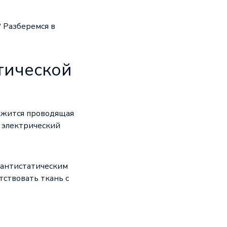
? Разберемся в
тической
ержится проводящая
т электрический
 антистатическим
ствовать ткань с