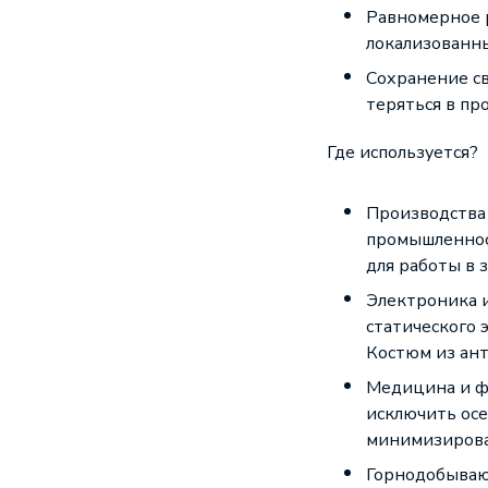
Равномерное 
локализованны
Сохранение св
теряться в пр
Где используется?
Производства 
промышленнос
для работы в 
Электроника и
статического 
Костюм из ан
Медицина и ф
исключить осе
минимизирова
Горнодобываю