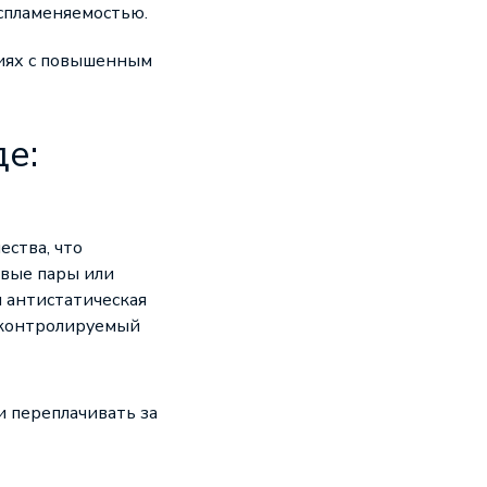
оспламеняемостью.
тиях с повышенным
е:
ества, что
овые пары или
 антистатическая
неконтролируемый
и переплачивать за