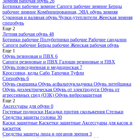
Зимняя рабочая обувь
26
Ботинки рабочие зимние
Сапоги рабочие зимние
Берцы
рабочие зимние
Комбинированная, ЭВА обувь зимняя
Суконная и валяная обувь
Чулки-утеплители
Женская зимняя
спецобувь
Еще 2
Летняя рабочая обувь
48
Ботинки рабочие
Полуботинки рабочие
Рабочие сандалии
Сапоги рабочие
Берцы рабочие
Женская рабочая обувь
Еще 1
Обувь резиновая и ПВХ
6
Сапоги резиновые и ПВХ
Галоши резиновые и ПВХ
Обувь повседневная и медицинская
7
Кроссовки, кеды
Сабо
Тапочки
Туфли
Спецобувь
6
Обувь сварщика
Обувь асфальтоукладчика
Обувь литейщика
Обувь диэлектрическая
Обувь от электродуги
Обувь от
агрессивных сред (ОЗК)
Обувь виброзащитная
Еще 2
Аксессуары для обуви
0
Гостевые подноски
Насадки против скольжения
Стельки
Средства защиты головы
30
Каски защитные
Каскетки защитные
Аксессуары для касок и
каскеток
Средства защиты лица и органов зрения
3