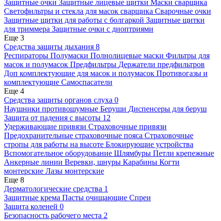
Защитные очки
Защитные лицевые щитки
Маски сварщика
Светофильтры и стекла для масок сварщика
Сварочные очки
Защитные щитки для работы с болгаркой
Защитные щитки
для триммера
Защитные очки с диоптриями
Еще 3
Средства защиты дыхания
8
Респираторы
Полумаски
Полнолицевые маски
Фильтры для
масок и полумасок
Предфильтры
Держатели предфильтров
Доп комплектующие для масок и полумасок
Противогазы и
комплектующие
Самоспасатели
Еще 4
Средства защиты органов слуха
0
Наушники противошумные
Беруши
Диспенсеры для беруш
Защита от падения с высоты
12
Удерживающие привязи
Страховочные привязи
Предохранительные страховочные пояса
Страховочные
стропы для работы на высоте
Блокирующие устройства
Вспомогательное оборудование
Шлямбуры
Петли крепежные
Анкерные линии
Веревки, шнуры
Карабины
Когти
монтерские
Лазы монтерские
Еще 8
Дерматологические средства
1
Защитные крема
Пасты очищающие
Спреи
Защита коленей
0
Безопасность рабочего места
2