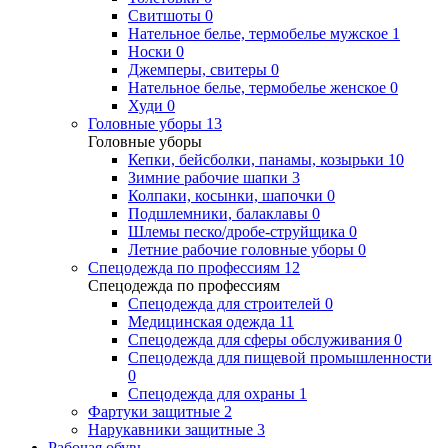
Свитшоты
0
Нательное белье, термобелье мужское
1
Носки
0
Джемперы, свитеры
0
Нательное белье, термобелье женское
0
Худи
0
Головные уборы
13
Головные уборы
Кепки, бейсболки, панамы, козырьки
10
Зимние рабочие шапки
3
Колпаки, косынки, шапочки
0
Подшлемники, балаклавы
0
Шлемы песко/дробе-струйщика
0
Летние рабочие головные уборы
0
Спецодежда по профессиям
12
Спецодежда по профессиям
Спецодежда для строителей
0
Медицинская одежда
11
Спецодежда для сферы обслуживания
0
Спецодежда для пищевой промышленности
0
Спецодежда для охраны
1
Фартуки защитные
2
Нарукавники защитные
3
Рабочая обувь