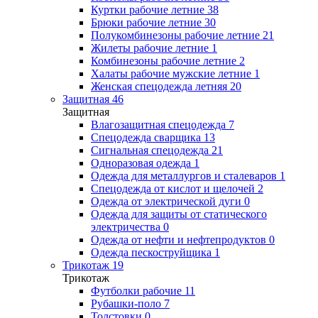
Куртки рабочие летние
38
Брюки рабочие летние
30
Полукомбинезоны рабочие летние
21
Жилеты рабочие летние
1
Комбинезоны рабочие летние
2
Халаты рабочие мужские летние
1
Женская спецодежда летняя
20
Защитная
46
Защитная
Влагозащитная спецодежда
7
Спецодежда сварщика
13
Сигнальная спецодежда
21
Одноразовая одежда
1
Одежда для металлургов и сталеваров
1
Спецодежда от кислот и щелочей
2
Одежда от электрической дуги
0
Одежда для защиты от статического
электричества
0
Одежда от нефти и нефтепродуктов
0
Одежда пескоструйщика
1
Трикотаж
19
Трикотаж
Футболки рабочие
11
Рубашки-поло
7
Толстовки
0