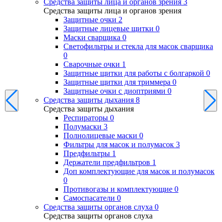
Средства защиты лица и органов зрения
3
Средства защиты лица и органов зрения
Защитные очки
2
Защитные лицевые щитки
0
Маски сварщика
0
Светофильтры и стекла для масок сварщика
0
Сварочные очки
1
Защитные щитки для работы с болгаркой
0
Защитные щитки для триммера
0
Защитные очки с диоптриями
0
Средства защиты дыхания
8
Средства защиты дыхания
Респираторы
0
Полумаски
3
Полнолицевые маски
0
Фильтры для масок и полумасок
3
Предфильтры
1
Держатели предфильтров
1
Доп комплектующие для масок и полумасок
0
Противогазы и комплектующие
0
Самоспасатели
0
Средства защиты органов слуха
0
Средства защиты органов слуха