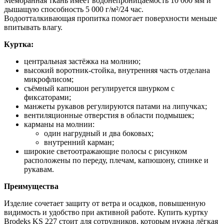
Мембранная ткань имеет водонепроницаемость 10 000 мм и
дышащую способность 5 000 г/м²/24 час.
Водоотталкивающая пропитка помогает поверхности меньше
впитывать влагу.
Куртка:
центральная застёжка на молнию;
высокий воротник-стойка, внутренняя часть отделана
микрофлисом;
съёмный капюшон регулируется шнурком с
фиксаторами;
манжеты рукавов регулируются патами на липучках;
вентиляционные отверстия в области подмышек;
карманы на молнии:
один нагрудный и два боковых;
внутренний карман;
широкие светоотражающие полосы с рисунком
расположены по переду, плечам, капюшону, спинке и
рукавам.
Преимущества
Изделие сочетает защиту от ветра и осадков, повышенную
видимость и удобство при активной работе. Купить куртку
Brodeks KS 227 стоит для сотрудников, которым нужна лёгкая