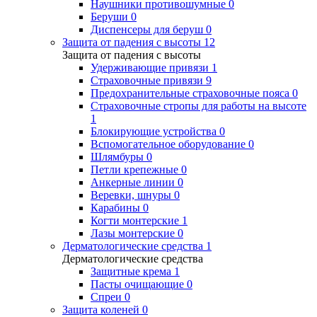
Наушники противошумные
0
Беруши
0
Диспенсеры для беруш
0
Защита от падения с высоты
12
Защита от падения с высоты
Удерживающие привязи
1
Страховочные привязи
9
Предохранительные страховочные пояса
0
Страховочные стропы для работы на высоте
1
Блокирующие устройства
0
Вспомогательное оборудование
0
Шлямбуры
0
Петли крепежные
0
Анкерные линии
0
Веревки, шнуры
0
Карабины
0
Когти монтерские
1
Лазы монтерские
0
Дерматологические средства
1
Дерматологические средства
Защитные крема
1
Пасты очищающие
0
Спреи
0
Защита коленей
0