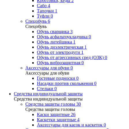
Кроссовки, кеды
2
Сабо
4
Тапочки
1
Туфли
0
Спецобувь
6
Спецобувь
Обувь сварщика
3
Обувь асфальтоукладчика
0
Обувь литейщика
1
Обувь диэлектрическая
1
Обувь от электродуги
1
Обувь от агрессивных сред (ОЗК)
0
Обувь виброзащитная
0
Аксессуары для обуви
0
Аксессуары для обуви
Гостевые подноски
0
Насадки против скольжения
0
Стельки
0
Средства индивидуальной защиты
Средства индивидуальной защиты
Средства защиты головы
30
Средства защиты головы
Каски защитные
26
Каскетки защитные
4
Аксессуары для касок и каскеток
0