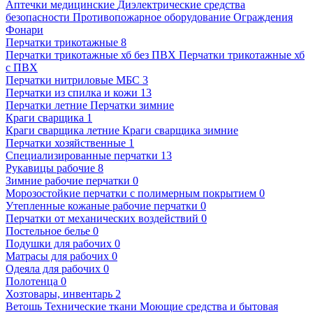
Аптечки медицинские
Диэлектрические средства
безопасности
Противопожарное оборудование
Ограждения
Фонари
Перчатки трикотажные
8
Перчатки трикотажные хб без ПВХ
Перчатки трикотажные хб
с ПВХ
Перчатки нитриловые МБС
3
Перчатки из спилка и кожи
13
Перчатки летние
Перчатки зимние
Краги сварщика
1
Краги сварщика летние
Краги сварщика зимние
Перчатки хозяйственные
1
Специализированные перчатки
13
Рукавицы рабочие
8
Зимние рабочие перчатки
0
Морозостойкие перчатки с полимерным покрытием
0
Утепленные кожаные рабочие перчатки
0
Перчатки от механических воздействий
0
Постельное белье
0
Подушки для рабочих
0
Матрасы для рабочих
0
Одеяла для рабочих
0
Полотенца
0
Хозтовары, инвентарь
2
Ветошь
Технические ткани
Моющие средства и бытовая