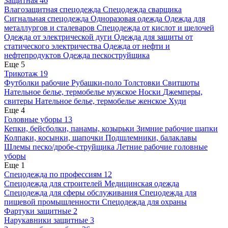
Защитная
46
Влагозащитная спецодежда
Спецодежда сварщика
Сигнальная спецодежда
Одноразовая одежда
Одежда для
металлургов и сталеваров
Спецодежда от кислот и щелочей
Одежда от электрической дуги
Одежда для защиты от
статического электричества
Одежда от нефти и
нефтепродуктов
Одежда пескоструйщика
Еще 5
Трикотаж
19
Футболки рабочие
Рубашки-поло
Толстовки
Свитшоты
Нательное белье, термобелье мужское
Носки
Джемперы,
свитеры
Нательное белье, термобелье женское
Худи
Еще 4
Головные уборы
13
Кепки, бейсболки, панамы, козырьки
Зимние рабочие шапки
Колпаки, косынки, шапочки
Подшлемники, балаклавы
Шлемы песко/дробе-струйщика
Летние рабочие головные
уборы
Еще 1
Спецодежда по профессиям
12
Спецодежда для строителей
Медицинская одежда
Спецодежда для сферы обслуживания
Спецодежда для
пищевой промышленности
Спецодежда для охраны
Фартуки защитные
2
Нарукавники защитные
3