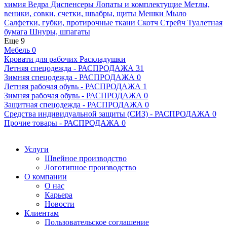
химия
Ведра
Диспенсеры
Лопаты и комплектущие
Метлы,
веники, совки, счетки, швабры, щиты
Мешки
Мыло
Салфетки, губки, протирочные ткани
Скотч
Стрейч
Туалетная
бумага
Шнуры, шпагаты
Еще 9
Мебель
0
Кровати для рабочих
Раскладушки
Летняя спецодежда - РАСПРОДАЖА
31
Зимняя спецодежда - РАСПРОДАЖА
0
Летняя рабочая обувь - РАСПРОДАЖА
1
Зимняя рабочая обувь - РАСПРОДАЖА
0
Защитная спецодежда - РАСПРОДАЖА
0
Средства индивидуальной защиты (СИЗ) - РАСПРОДАЖА
0
Прочие товары - РАСПРОДАЖА
0
Услуги
Швейное производство
Логотипное производство
О компании
О нас
Карьера
Новости
Клиентам
Пользовательское соглашение