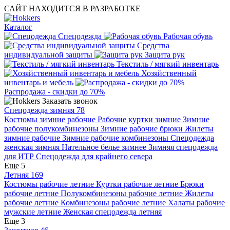
САЙТ НАХОДИТСЯ В РАЗРАБОТКЕ
Каталог
Спецодежда
Рабочая обувь
Средства
индивидуальной защиты
Защита рук
Текстиль / мягкий инвентарь
Хозяйственный
инвентарь и мебель
Распродажа - скидки до 70%
Заказать звонок
Спецодежда зимняя
78
Костюмы зимние рабочие
Рабочие куртки зимние
Зимние
рабочие полукомбинезоны
Зимние рабочие брюки
Жилеты
зимние рабочие
Зимние рабочие комбинезоны
Спецодежда
женская зимняя
Нательное белье зимнее
Зимняя спецодежда
для ИТР
Спецодежда для крайнего севера
Еще 5
Летняя
169
Костюмы рабочие летние
Куртки рабочие летние
Брюки
рабочие летние
Полукомбинезоны рабочие летние
Жилеты
рабочие летние
Комбинезоны рабочие летние
Халаты рабочие
мужские летние
Женская спецодежда летняя
Еще 3