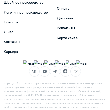
Швейное производство
Оплата
Логотипное производство
Доставка
Новости
Реквизиты
О нас
Карта сайта
Контакты
Карьера
Copyright © 2016-2026, Официальный сайт и интернет-магазин «Хоккерс». Все
права защищены. Информация на интернет-сайте www.hokkers.ru носит
исключительно информационный характер и не является публичной офертой,
определяемой ст.437 ГК РФ. Производитель оставляет за собой право в
одностороннем порядке вносить изменения в состав материалов, используемых в
производстве продукции, при условии сохранения функциональных и защитных
свойств продукции. Цвет моделей может отличаться от представленного на