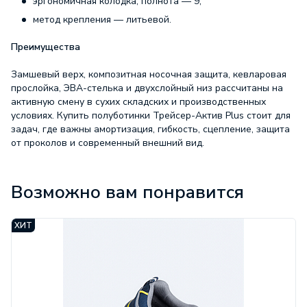
эргономичная колодка, полнота — 9;
метод крепления — литьевой.
Преимущества
Замшевый верх, композитная носочная защита, кевларовая
прослойка, ЭВА-стелька и двухслойный низ рассчитаны на
активную смену в сухих складских и производственных
условиях. Купить полуботинки Трейсер-Актив Plus стоит для
задач, где важны амортизация, гибкость, сцепление, защита
от проколов и современный внешний вид.
Характеристики
Возможно вам понравится
Бренд:
Трейсер
Срок поставки 5-10
Ожидание:
дней
ХИТ
ГОСТ:
ГОСТ
ТР/ТС:
019/2011
Защитные
элементы:
КП/КС
Материал
обувь:
замша