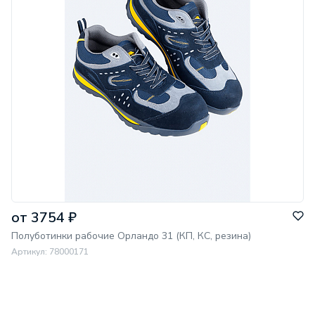
Метод
крепления:
литьевой
Подкладка
обувь:
сетка
Подошва:
ПУ/ПУ
Цвет обуви:
беж/коричн
от 3754 ₽
Полуботинки рабочие Орландо 31 (КП, КС, резина)
Артикул: 78000171