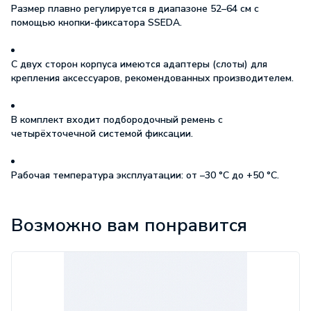
Размер плавно регулируется в диапазоне
52–64 см
с
помощью кнопки-фиксатора
SSEDA
.
С двух сторон корпуса имеются
адаптеры (слоты)
для
крепления аксессуаров, рекомендованных производителем.
В комплект входит
подбородочный ремень
с
четырёхточечной системой фиксации.
Рабочая температура эксплуатации:
от –30 °С до +50 °С
.
Характеристики
Возможно вам понравится
Амортизатор:
тканевый
Вентиляционные
отверстия:
нет
Ожидание:
Снято с продажи
Бренд:
Novarossa
ГОСТ:
ЕN 397:2012