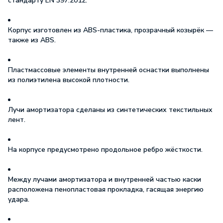
стандарту
EN 397:2012
.
Корпус изготовлен из
ABS-пластика
, прозрачный козырёк —
также из ABS.
Пластмассовые элементы внутренней оснастки
выполнены
из полиэтилена высокой плотности.
Лучи амортизатора сделаны из
синтетических текстильных
лент
.
На корпусе предусмотрено
продольное ребро жёсткости
.
Между лучами амортизатора и внутренней частью каски
расположена
пенопластовая прокладка
, гасящая энергию
удара.