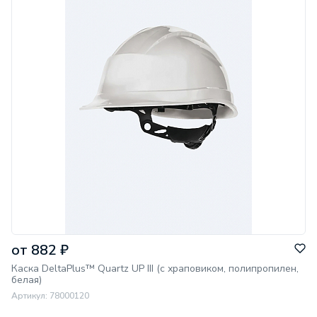
ТР/ТС:
019/2011
Диапазон
рабочих
температур:
-30°C + 50°C
Цвет СИЗ:
белый
Вид каски:
общего назначения
Кол-во точек
крепления
оголовья:
6
Регулировка
оголовья:
кнопка
от 882 ₽
Каска DeltaPlus™ Quartz UP III (с храповиком, полипропилен,
белая)
Артикул: 78000120