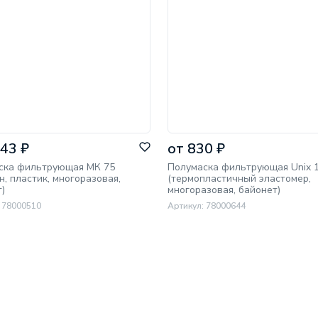
43 ₽
от 830 ₽
ска фильтрующая МК 75
Полумаска фильтрующая Unix 
н, пластик, многоразовая,
(термопластичный эластомер,
)
многоразовая, байонет)
 78000510
Артикул: 78000644