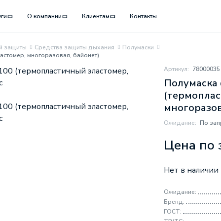
уги
О компании
Клиентам
Контакты
й защиты
Средства защиты дыхания
Полумаски
астомер, многоразовая, байонет)
Артикул:
78000035
Полумаска 
(термоплас
многоразов
Ожидание:
По зап
Цена по 
Нет в наличии
Ожидание:
Бренд:
ГОСТ: