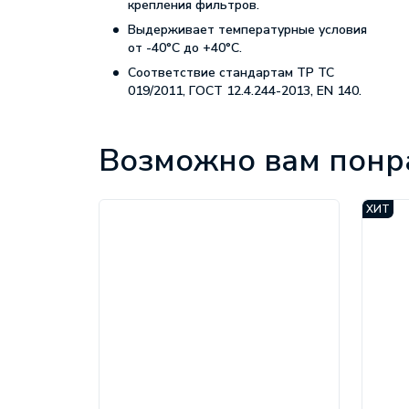
крепления фильтров.
Выдерживает температурные условия
от -40°С до +40°С.
Соответствие стандартам ТР ТС
019/2011, ГОСТ 12.4.244-2013, EN 140.
Характеристики
Возможно вам понр
Ожидание:
По запросу
Бренд:
Unix
ГОСТ:
ГОСТ
ХИТ
ТР/ТС:
019/2011
Тип
фильтра:
б/ф