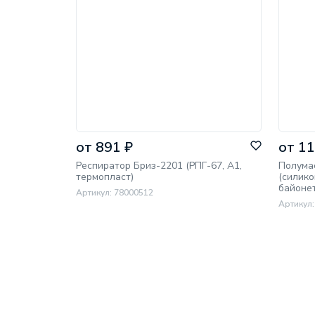
от 891 ₽
от 11
Респиратор Бриз-2201 (РПГ-67, A1,
Полума
термопласт)
(силико
байонет
Артикул: 78000512
Артикул: